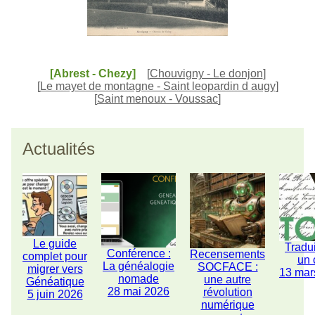
[Abrest - Chezy]
[
Chouvigny - Le donjon
]
[
Le mayet de montagne - Saint leopardin d augy
]
[
Saint menoux - Voussac
]
Actualités
Le guide
Tradu
Conférence :
Recensements
complet pour
un 
La généalogie
SOCFACE :
migrer vers
13 mar
nomade
une autre
Généatique
28 mai 2026
révolution
5 juin 2026
numérique