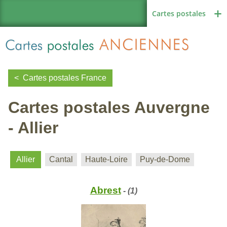
Cartes postales
Cartes postales France
Cartes postales Auvergne
Région de France
- Allier
Autres pays
Allier
Cantal
Haute-Loire
Puy-de-Dome
Abrest
- (1)
Thèmes