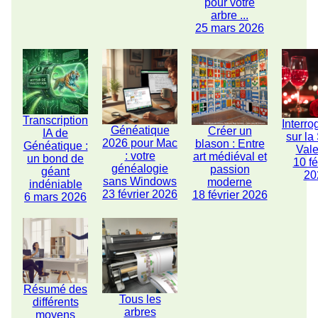
pour votre
arbre ...
25 mars 2026
Transcription
Interro
Généatique
Créer un
IA de
sur la
2026 pour Mac
blason : Entre
Généatique :
Vale
: votre
art médiéval et
un bond de
10 fé
généalogie
passion
géant
20
sans Windows
moderne
indéniable
23 février 2026
18 février 2026
6 mars 2026
Résumé des
Tous les
différents
arbres
moyens