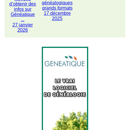
généalogiques
d’obtenir des
grands formats
infos sur
17 décembre
Généatique
2025
...
27 janvier
2026