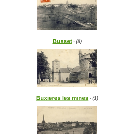
Busset
- (8)
Buxieres les mines
- (1)