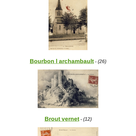
Bourbon l archambault
- (26)
Brout vernet
- (12)