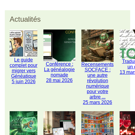
Actualités
Le guide
Tradu
Conférence :
Recensements
complet pour
un 
La généalogie
SOCFACE :
migrer vers
13 mar
nomade
une autre
Généatique
28 mai 2026
révolution
5 juin 2026
numérique
pour votre
arbre ...
25 mars 2026