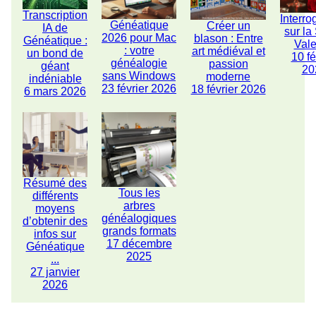
Transcription
Interro
Généatique
Créer un
IA de
sur la
2026 pour Mac
blason : Entre
Généatique :
Vale
: votre
art médiéval et
un bond de
10 fé
généalogie
passion
géant
20
sans Windows
moderne
indéniable
23 février 2026
18 février 2026
6 mars 2026
Résumé des
Tous les
différents
arbres
moyens
généalogiques
d’obtenir des
grands formats
infos sur
17 décembre
Généatique
2025
...
27 janvier
2026