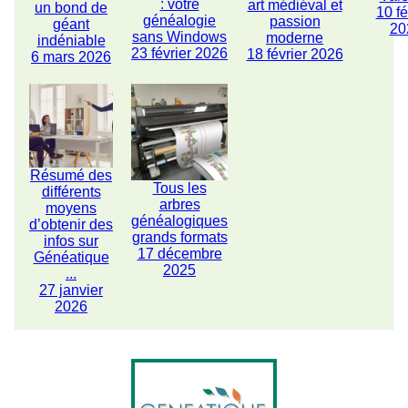
: votre
art médiéval et
un bond de
10 fé
généalogie
passion
géant
20
sans Windows
moderne
indéniable
23 février 2026
18 février 2026
6 mars 2026
Résumé des
Tous les
différents
arbres
moyens
généalogiques
d’obtenir des
grands formats
infos sur
17 décembre
Généatique
2025
...
27 janvier
2026