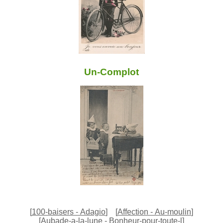
Un-Complot
[
100-baisers - Adagio
]
[
Affection - Au-moulin
]
[
Aubade-a-la-lune - Bonheur-pour-toute-l
]