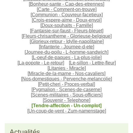
[
Bonheur-sante - Cap-des-etrennes
]
[
Carte - Comment-on-trouve
]
[
Communion - Couvreur-facetieux
]
[
Crois-espere-aime - Doux-envoi
]
[
Doux-souhaits - Famille
]
[
Fantaisie-sur-faust - Fleurs-bleuet
]
[
Fleurs-chrisantheme - Glorieuse-belgique
]
[
Glorieux-retour - Idylle-napolitaine
]
[
Infanterie - Journee-d-ete
]
[
Journee-du-poilu - L-homme-sandwich
]
[
L-oeuf-de-paques - La-plus-jolie
]
[
La-popote - Le-retour
]
[
Le-sillon - Lettre-fleur
]
[
Litanies - Miracle
]
[
Miracle-de-la-marne - Nos-cavaliers
]
[
Nos-domestiques - Pervenche-melancolie
]
[
Petit-cheri - Proces-verbal
]
[
Pygmalion - Scenes-de-caserne
]
[
Scenes-militaires - Sous-officiers
]
[
Souvenir - Telephone
]
[Tendre-affection - Un-complot]
[
Un-coup-de-vent - Zum-namenstage
]
Actualités