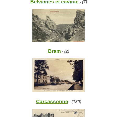
Belvianes et cavirac
- (7)
Bram
- (2)
Carcassonne
- (180)