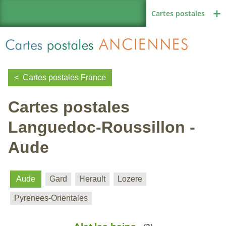
Cartes postales
Cartes postales France
Cartes postales
Région de France
Languedoc-Roussillon -
Aude
Autres pays
Aude
Gard
Herault
Lozere
Thèmes
Pyrenees-Orientales