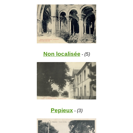
Non localisée
- (5)
Pepieux
- (3)