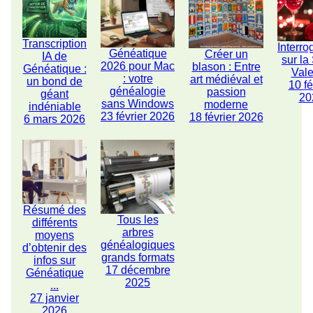
Transcription
Interro
Généatique
Créer un
IA de
sur la
2026 pour Mac
blason : Entre
Généatique :
Vale
: votre
art médiéval et
un bond de
10 fé
généalogie
passion
géant
20
sans Windows
moderne
indéniable
23 février 2026
18 février 2026
6 mars 2026
Résumé des
Tous les
différents
arbres
moyens
généalogiques
d’obtenir des
grands formats
infos sur
17 décembre
Généatique
2025
...
27 janvier
2026