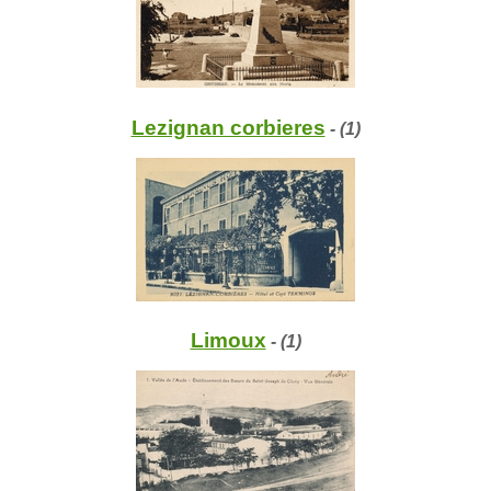
Lezignan corbieres
- (1)
Limoux
- (1)