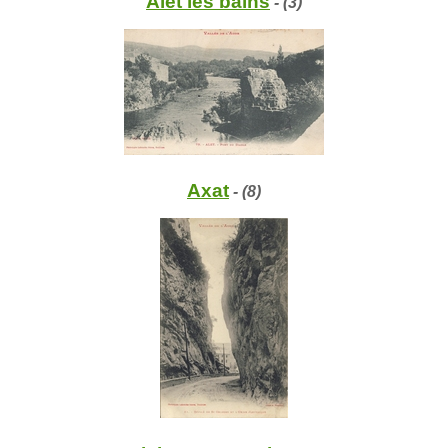
Alet les bains
- (3)
Axat
- (8)