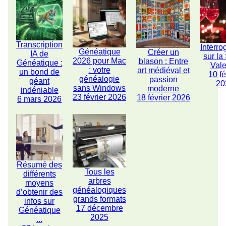
Transcription
Interro
Généatique
Créer un
IA de
sur la
2026 pour Mac
blason : Entre
Généatique :
Vale
: votre
art médiéval et
un bond de
10 fé
généalogie
passion
géant
20
sans Windows
moderne
indéniable
23 février 2026
18 février 2026
6 mars 2026
Résumé des
Tous les
différents
arbres
moyens
généalogiques
d’obtenir des
grands formats
infos sur
17 décembre
Généatique
2025
...