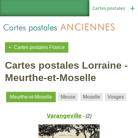
Cartes postales
Cartes postales France
Cartes postales Lorraine -
Région de France
Meurthe-et-Moselle
Autres pays
Meurthe-et-Moselle
Meuse
Moselle
Vosges
Varangeville
- (2)
Thèmes