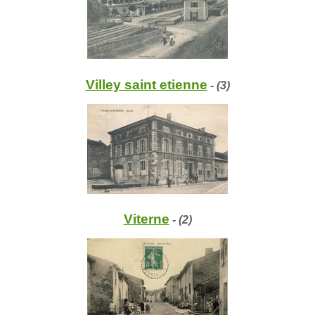
Villey saint etienne
- (3)
Viterne
- (2)