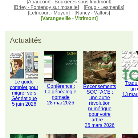
[
Abaucourt - Bouxieres sous froidmont
]
[
Briey - Fontenoy sur moselle
]
[
Foug - Lesmenils
]
[
Letricourt - Moyen
]
[
Nancy - Vallois
]
[Varangeville - Vitrimont]
Actualités
Le guide
Tradu
Conférence :
Recensements
complet pour
un 
La généalogie
SOCFACE :
migrer vers
13 mar
nomade
une autre
Généatique
28 mai 2026
révolution
5 juin 2026
numérique
pour votre
arbre ...
25 mars 2026