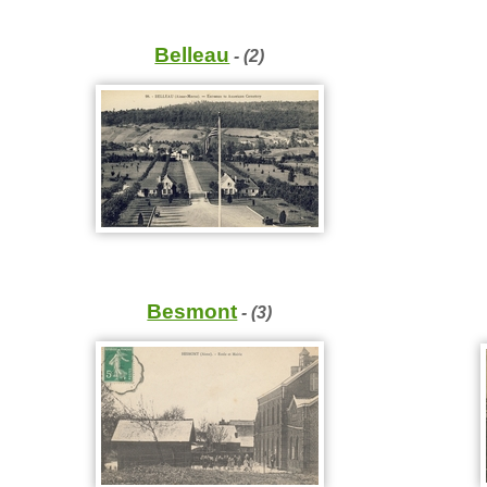
Belleau
- (2)
Besmont
- (3)