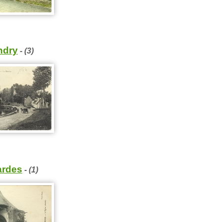
ndry
- (3)
rdes
- (1)