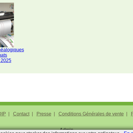
néalogiques
mats
 2025
IP
Contact
Presse
Conditions Générales de vente
P
Admin