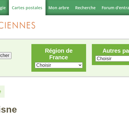
gie
Cartes postales
Mon arbre
Recherche
Forum d'entr
Région de
Autres p
France
e
isne