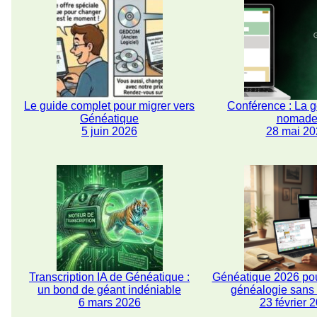
Le guide complet pour migrer vers
Conférence : La 
Généatique
nomad
5 juin 2026
28 mai 20
Transcription IA de Généatique :
Généatique 2026 pou
un bond de géant indéniable
généalogie san
6 mars 2026
23 février 