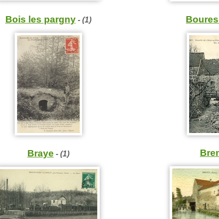
Bois les pargny
Boures
- (1)
Bre
Braye
- (1)