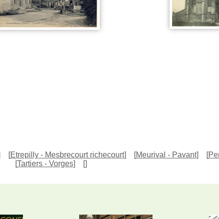
]
[
Etrepilly - Mesbrecourt richecourt
]
[
Meurival - Pavant
]
[
Per
[
Tartiers - Vorges
]
[
]