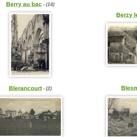
Berry au bac
- (14)
Berzy l
Bles
Blerancourt
- (2)