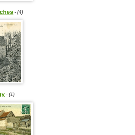
ches
- (4)
ny
- (1)