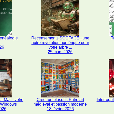
généalogie
Recensements SOCFACE : une
T
e
autre révolution numérique pour
26
votre arbre ...
25 mars 2026
r Mac : votre
Créer un blason : Entre art
Interrogat
s Windows
médiéval et passion moderne
2026
18 février 2026