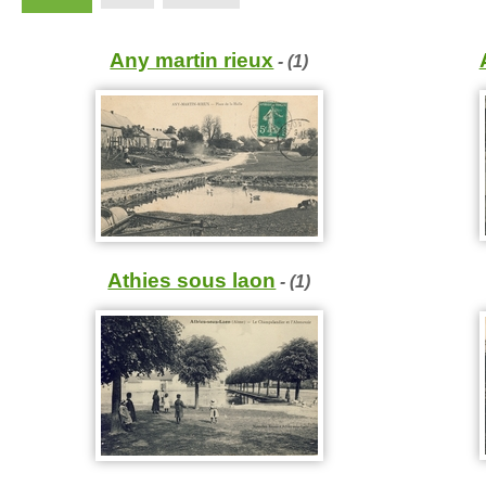
Any martin rieux
- (1)
Athies sous laon
- (1)