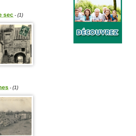
e sec
- (1)
mes
- (1)