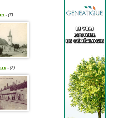
on
- (7)
oux
- (2)