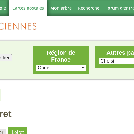
gie
Cartes postales
Mon arbre
Recherche
Forum d'entr
Région de
Autres p
France
ret
er
Loiret