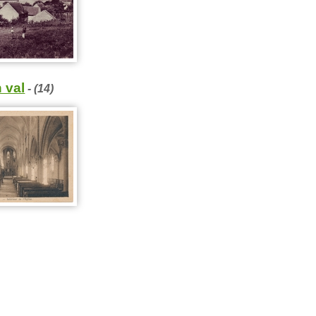
 val
- (14)