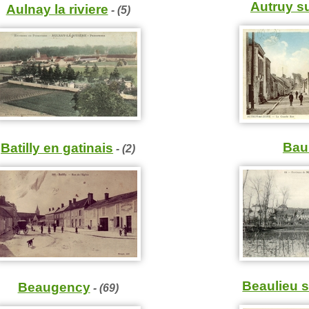
Autruy su
Aulnay la riviere
- (5)
Bau
Batilly en gatinais
- (2)
Beaulieu s
Beaugency
- (69)