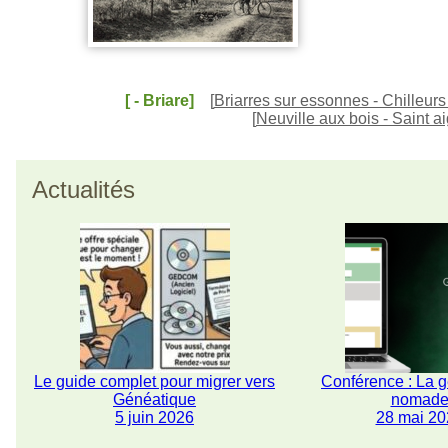
[ - Briare]
[
Briarres sur essonnes - Chilleurs
[
Neuville aux bois - Saint 
Actualités
Le guide complet pour migrer vers
Conférence : La 
Généatique
nomad
5 juin 2026
28 mai 20