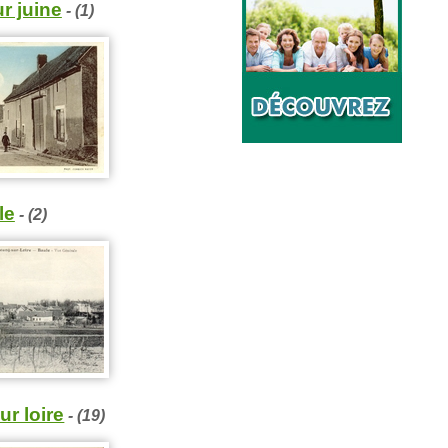
r juine
- (1)
le
- (2)
ur loire
- (19)