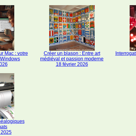
r Mac : votre
Créer un blason : Entre art
Interrogat
s Windows
médiéval et passion moderne
2026
18 février 2026
néalogiques
mats
 2025