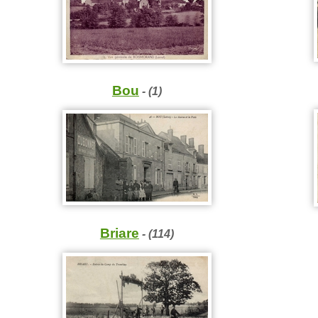
Bou
- (1)
Briare
- (114)