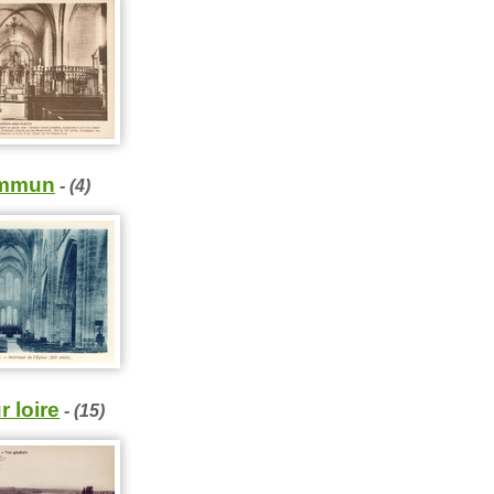
ommun
- (4)
 loire
- (15)