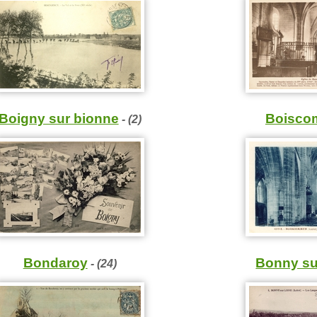
Boigny sur bionne
Boisc
- (2)
Bonny sur
Bondaroy
- (24)