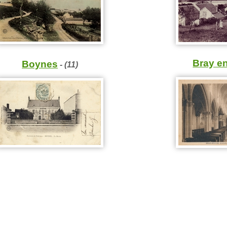
Bray en
Boynes
- (11)