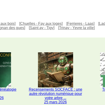
 aux bois
]
[
Chuelles - Fay aux loges
]
[
Ferrieres - Laas
]
[
Lad
aignan des gues
]
[
Saint ay - Tigy
]
[
Trinay - Yevre la ville
]
généalogie
Recensements SOCFACE : une
T
e
autre révolution numérique pour
26
votre arbre ...
25 mars 2026