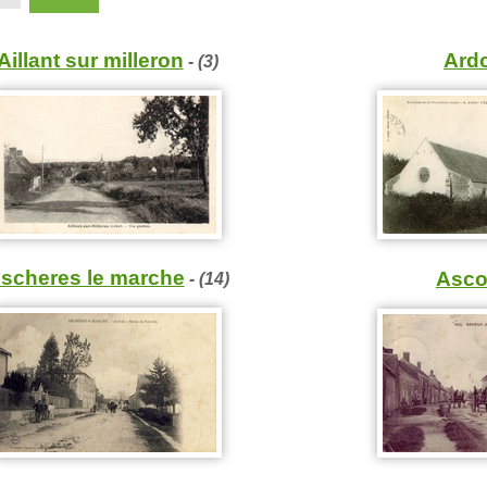
Aillant sur milleron
Ard
- (3)
scheres le marche
Asc
- (14)