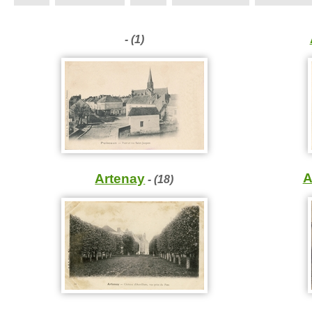
- (1)
A
Artenay
- (18)