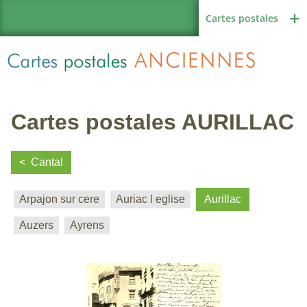
Cartes postales
Cartes postales AURILLAC
Région de France
Cantal
Arpajon sur cere
Auriac l eglise
Aurillac
Autres pays
Auzers
Ayrens
Thèmes