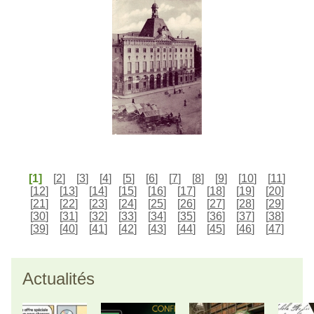
[1]
[
2
]
[
3
]
[
4
]
[
5
]
[
6
]
[
7
]
[
8
]
[
9
]
[
10
]
[
11
]
[
12
]
[
13
]
[
14
]
[
15
]
[
16
]
[
17
]
[
18
]
[
19
]
[
20
]
[
21
]
[
22
]
[
23
]
[
24
]
[
25
]
[
26
]
[
27
]
[
28
]
[
29
]
[
30
]
[
31
]
[
32
]
[
33
]
[
34
]
[
35
]
[
36
]
[
37
]
[
38
]
[
39
]
[
40
]
[
41
]
[
42
]
[
43
]
[
44
]
[
45
]
[
46
]
[
47
]
Actualités