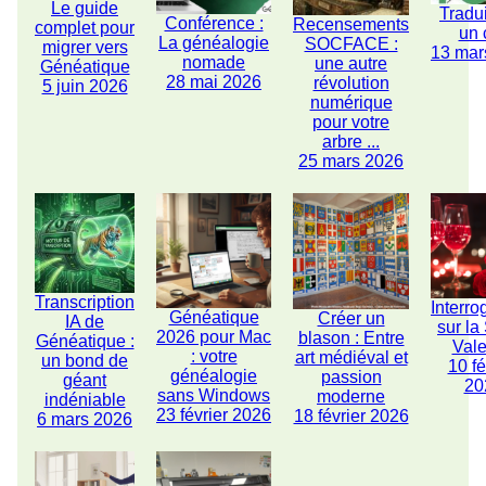
Le guide
Tradu
Conférence :
Recensements
complet pour
un 
La généalogie
SOCFACE :
migrer vers
13 mar
nomade
une autre
Généatique
28 mai 2026
révolution
5 juin 2026
numérique
pour votre
arbre ...
25 mars 2026
Transcription
Interro
Généatique
Créer un
IA de
sur la
2026 pour Mac
blason : Entre
Généatique :
Vale
: votre
art médiéval et
un bond de
10 fé
généalogie
passion
géant
20
sans Windows
moderne
indéniable
23 février 2026
18 février 2026
6 mars 2026