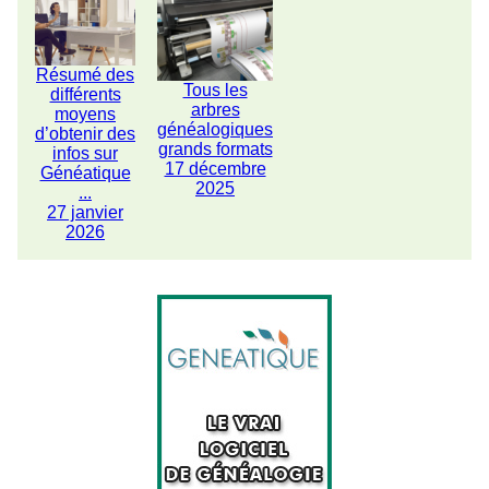
Résumé des
Tous les
différents
arbres
moyens
généalogiques
d’obtenir des
grands formats
infos sur
17 décembre
Généatique
2025
...
27 janvier
2026