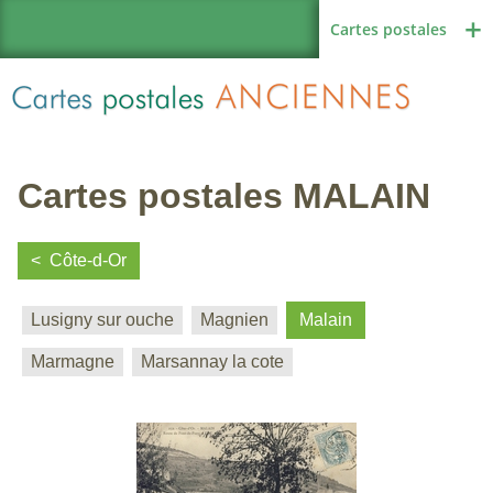
Cartes postales
Cartes postales MALAIN
Région de France
Côte-d-Or
Lusigny sur ouche
Magnien
Malain
Autres pays
Marmagne
Marsannay la cote
Thèmes