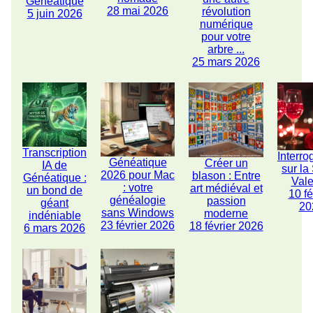
Généatique
28 mai 2026
révolution
5 juin 2026
numérique
pour votre
arbre ...
25 mars 2026
Transcription
Interro
Généatique
Créer un
IA de
sur la
2026 pour Mac
blason : Entre
Généatique :
Vale
: votre
art médiéval et
un bond de
10 fé
généalogie
passion
géant
20
sans Windows
moderne
indéniable
23 février 2026
18 février 2026
6 mars 2026