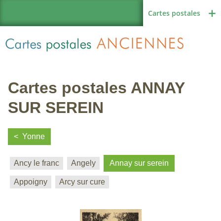
Cartes postales
Cartes postales ANNAY
Région de France
SUR SEREIN
Yonne
Autres pays
Ancy le franc
Angely
Annay sur serein
Appoigny
Arcy sur cure
Thèmes