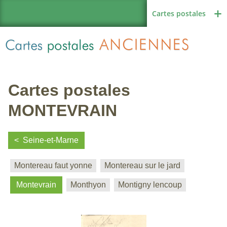
Cartes postales
Cartes postales
Région de France
MONTEVRAIN
Seine-et-Marne
Autres pays
Montereau faut yonne
Montereau sur le jard
Montevrain
Monthyon
Montigny lencoup
Thèmes