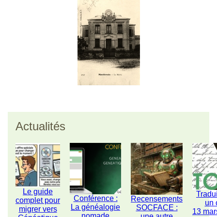
Actualités
Le guide
Tradu
Conférence :
Recensements
complet pour
un 
La généalogie
SOCFACE :
migrer vers
13 mar
nomade
une autre