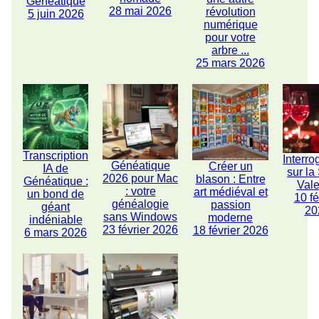
Généatique
28 mai 2026
révolution
5 juin 2026
numérique
pour votre
arbre ...
25 mars 2026
Transcription
Interro
Généatique
Créer un
IA de
sur la
2026 pour Mac
blason : Entre
Généatique :
Vale
: votre
art médiéval et
un bond de
10 fé
généalogie
passion
géant
20
sans Windows
moderne
indéniable
23 février 2026
18 février 2026
6 mars 2026