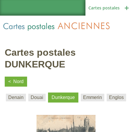
Cartes postales
Cartes postales
Région de France
DUNKERQUE
Nord
Autres pays
Denain
Douai
Dunkerque
Emmerin
Englos
Thèmes