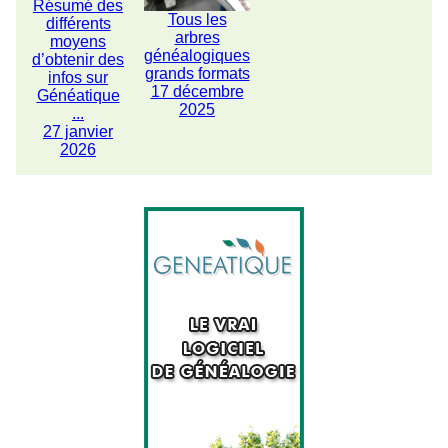
Résumé des
Tous les
différents
arbres
moyens
généalogiques
d’obtenir des
grands formats
infos sur
17 décembre
Généatique
2025
...
27 janvier
2026