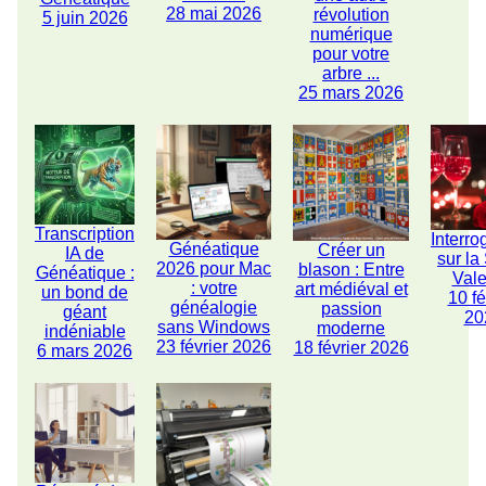
28 mai 2026
révolution
5 juin 2026
numérique
pour votre
arbre ...
25 mars 2026
Transcription
Interro
Généatique
Créer un
IA de
sur la
2026 pour Mac
blason : Entre
Généatique :
Vale
: votre
art médiéval et
un bond de
10 fé
généalogie
passion
géant
20
sans Windows
moderne
indéniable
23 février 2026
18 février 2026
6 mars 2026