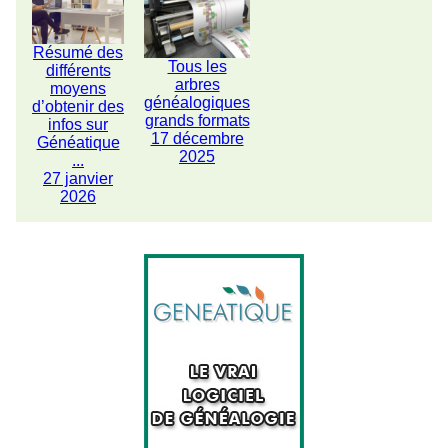
Résumé des
Tous les
différents
arbres
moyens
généalogiques
d’obtenir des
grands formats
infos sur
17 décembre
Généatique
2025
...
27 janvier
2026