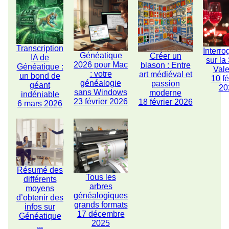
Transcription
Interro
Généatique
Créer un
IA de
sur la
2026 pour Mac
blason : Entre
Généatique :
Vale
: votre
art médiéval et
un bond de
10 fé
généalogie
passion
géant
20
sans Windows
moderne
indéniable
23 février 2026
18 février 2026
6 mars 2026
Résumé des
Tous les
différents
arbres
moyens
généalogiques
d’obtenir des
grands formats
infos sur
17 décembre
Généatique
2025
...