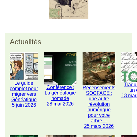
Actualités
Le guide
Tradu
Conférence :
Recensements
complet pour
un 
La généalogie
SOCFACE :
migrer vers
13 mar
nomade
une autre
Généatique
28 mai 2026
révolution
5 juin 2026
numérique
pour votre
arbre ...
25 mars 2026