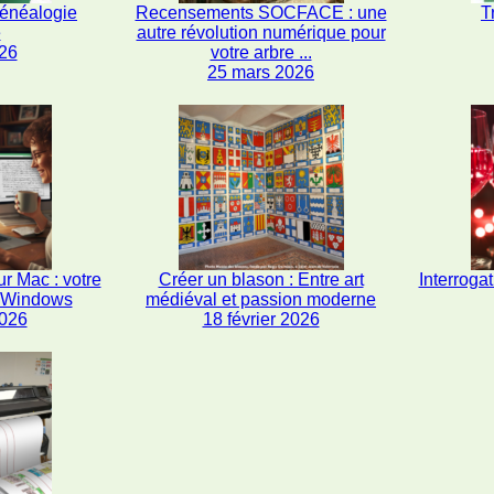
généalogie
Recensements SOCFACE : une
T
e
autre révolution numérique pour
26
votre arbre ...
25 mars 2026
r Mac : votre
Créer un blason : Entre art
Interrogat
s Windows
médiéval et passion moderne
2026
18 février 2026