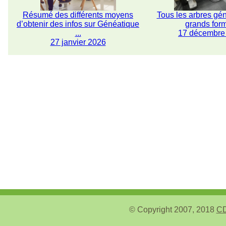
Résumé des différents moyens
Tous les arbres gé
d’obtenir des infos sur Généatique
grands for
...
17 décembre
27 janvier 2026
© Copyright 2007, 2018
CD