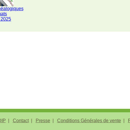
néalogiques
mats
 2025
IP
Contact
Presse
Conditions Générales de vente
P