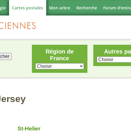
gie
Cartes postales
Mon arbre
Recherche
Forum d'entr
Région de
Autres p
France
Jersey
St-Helier