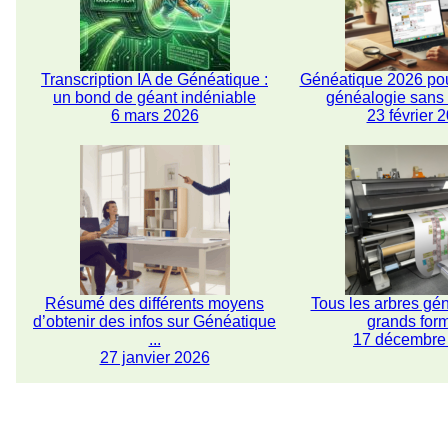
Transcription IA de Généatique :
Généatique 2026 pou
un bond de géant indéniable
généalogie san
6 mars 2026
23 février 
Résumé des différents moyens
Tous les arbres gé
d’obtenir des infos sur Généatique
grands for
...
17 décembre
27 janvier 2026