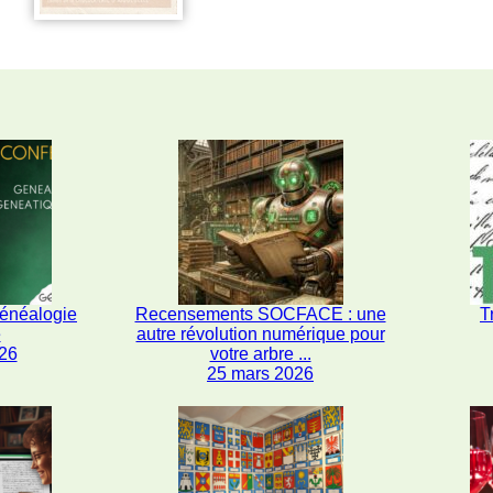
généalogie
Recensements SOCFACE : une
T
e
autre révolution numérique pour
26
votre arbre ...
25 mars 2026