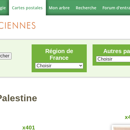
gie
Cartes postales
Mon arbre
Recherche
Forum d'entr
Région de
Autres p
France
alestine
x
x401