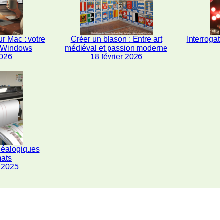
r Mac : votre
Créer un blason : Entre art
Interrogat
s Windows
médiéval et passion moderne
2026
18 février 2026
néalogiques
mats
 2025