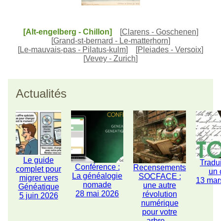
[Alt-engelberg - Chillon]
[
Clarens - Goschenen
]
[
Grand-st-bernard - Le-matterhorn
]
[
Le-mauvais-pas - Pilatus-kulm
]
[
Pleiades - Versoix
]
[
Vevey - Zurich
]
Actualités
Le guide
Tradu
Conférence :
Recensements
complet pour
un 
La généalogie
SOCFACE :
migrer vers
13 mar
nomade
une autre
Généatique
28 mai 2026
révolution
5 juin 2026
numérique
pour votre
arbre ...