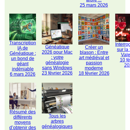
25 mars 2026
Transcription
Interro
Généatique
Créer un
IA de
sur la
2026 pour Mac
blason : Entre
Généatique :
Vale
: votre
art médiéval et
un bond de
10 fé
généalogie
passion
géant
20
sans Windows
moderne
indéniable
23 février 2026
18 février 2026
6 mars 2026
Résumé des
Tous les
différents
arbres
moyens
généalogiques
d’obtenir des