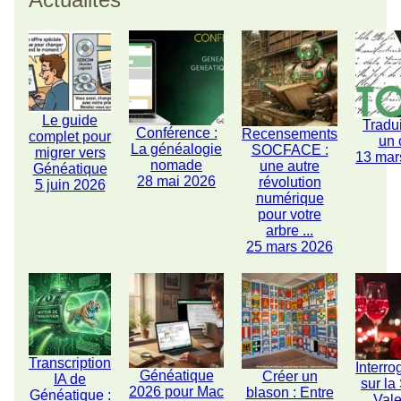
Le guide
Tradu
Conférence :
Recensements
complet pour
un 
La généalogie
SOCFACE :
migrer vers
13 mar
nomade
une autre
Généatique
28 mai 2026
révolution
5 juin 2026
numérique
pour votre
arbre ...
25 mars 2026
Transcription
Interro
Généatique
Créer un
IA de
sur la
2026 pour Mac
blason : Entre
Généatique :
Vale