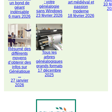
: votre
art médiéval et
un bond de
10 fé
généalogie
passion
géant
20
sans Windows
moderne
indéniable
23 février 2026
18 février 2026
6 mars 2026
Résumé des
Tous les
différents
arbres
moyens
généalogiques
d’obtenir des
grands formats
infos sur
17 décembre
Généatique
2025
...
27 janvier
2026