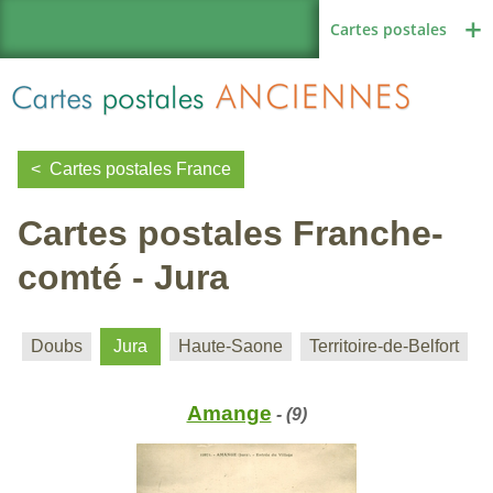
Cartes postales
Cartes postales France
Cartes postales Franche-
Région de France
comté - Jura
Autres pays
Doubs
Jura
Haute-Saone
Territoire-de-Belfort
Amange
- (9)
Thèmes