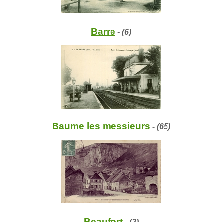
Barre
- (6)
Baume les messieurs
- (65)
Beaufort
- (2)