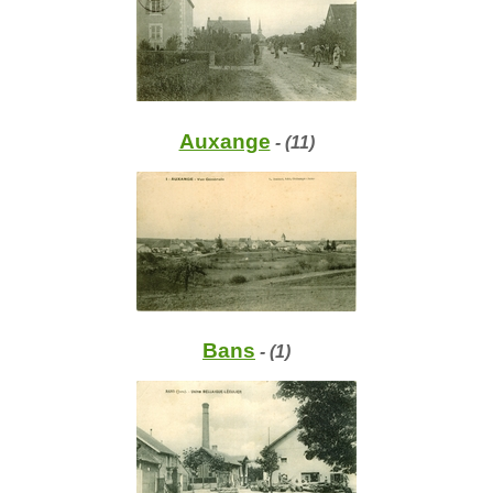
Auxange
- (11)
Bans
- (1)