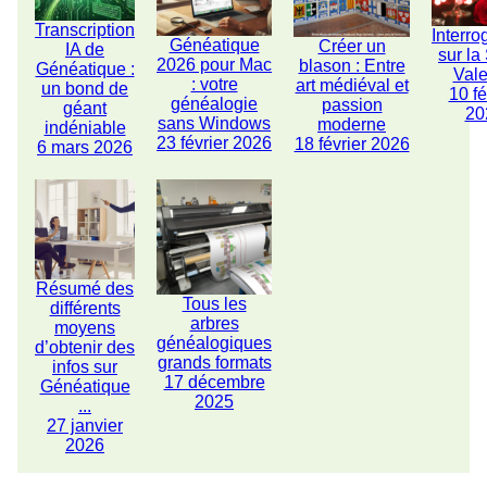
Transcription
Interro
Généatique
Créer un
IA de
sur la
2026 pour Mac
blason : Entre
Généatique :
Vale
: votre
art médiéval et
un bond de
10 fé
généalogie
passion
géant
20
sans Windows
moderne
indéniable
23 février 2026
18 février 2026
6 mars 2026
Résumé des
Tous les
différents
arbres
moyens
généalogiques
d’obtenir des
grands formats
infos sur
17 décembre
Généatique
2025
...
27 janvier
2026