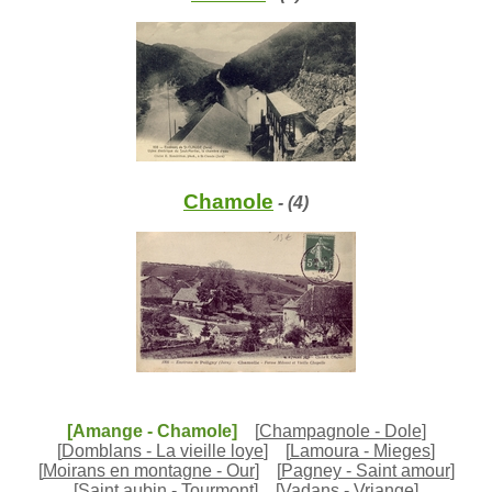
Chamole
- (4)
[Amange - Chamole]
[
Champagnole - Dole
]
[
Domblans - La vieille loye
]
[
Lamoura - Mieges
]
[
Moirans en montagne - Our
]
[
Pagney - Saint amour
]
[
Saint aubin - Tourmont
]
[
Vadans - Vriange
]