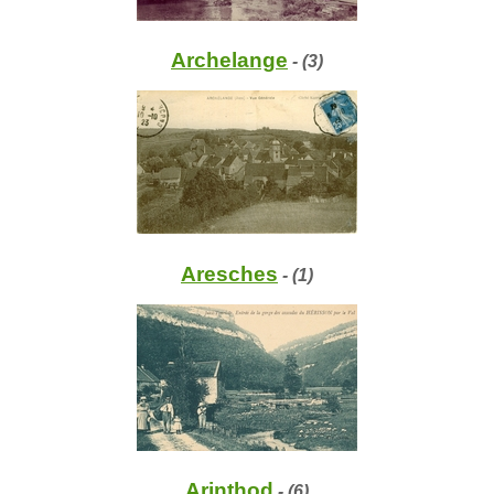
Archelange
- (3)
Aresches
- (1)
Arinthod
- (6)