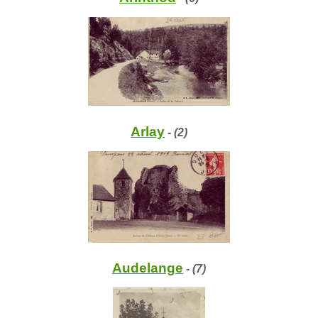
Arlay
- (2)
Audelange
- (7)