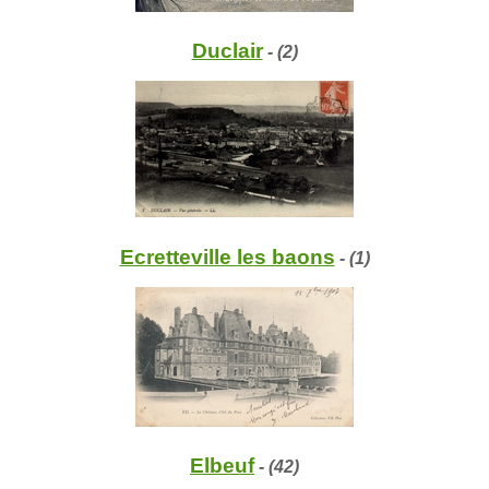
Duclair
- (2)
Ecretteville les baons
- (1)
Elbeuf
- (42)