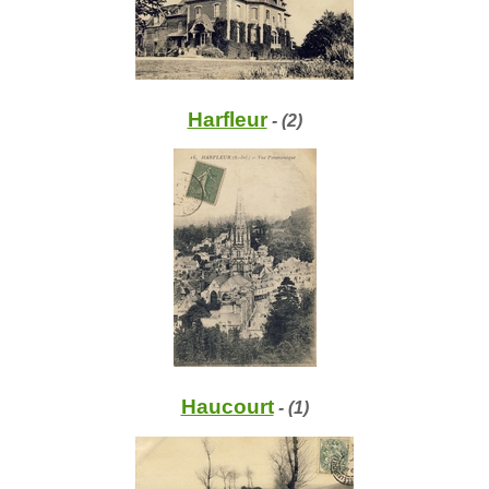
Harfleur
- (2)
Haucourt
- (1)