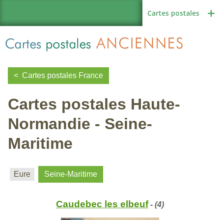
Cartes postales
Cartes postales France
Cartes postales Haute-
Région de France
Normandie - Seine-
Maritime
Autres pays
Eure
Seine-Maritime
Thèmes
Caudebec les elbeuf
- (4)