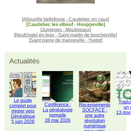
[
Allouville bellefosse - Caudebec en caux
]
[Caudebec les elbeuf - Houppeville]
[
Jumieges - Moulineaux
]
[
Neufchatel en bray - Saint martin de boscherville
]
[
Saint pierre de manneville - Yvetot
]
Actualités
Le guide
Tradu
Conférence :
Recensements
complet pour
un 
La généalogie
SOCFACE :
migrer vers
13 mar
nomade
une autre
Généatique
28 mai 2026
révolution
5 juin 2026
numérique