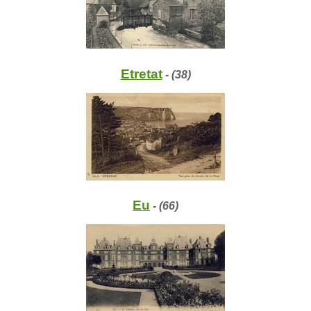
Etretat
- (38)
Eu
- (66)