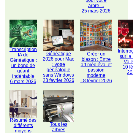
pour votre
arbre ...
25 mars 2026
Transcription
Interro
Généatique
Créer un
IA de
sur la
2026 pour Mac
blason : Entre
Généatique :
Vale
: votre
art médiéval et
un bond de
10 fé
généalogie
passion
géant
20
sans Windows
moderne
indéniable
23 février 2026
18 février 2026
6 mars 2026
Résumé des
Tous les
différents
arbres
moyens