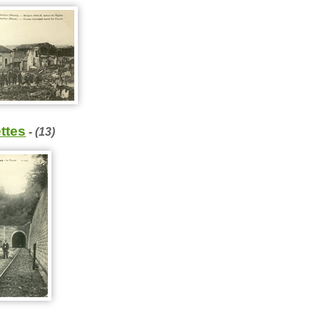
ettes
- (13)