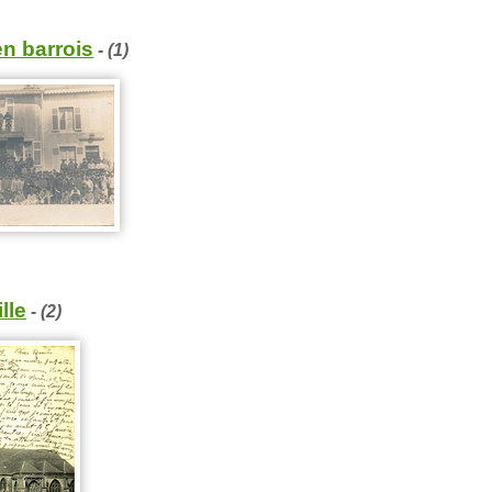
en barrois
- (1)
lle
- (2)