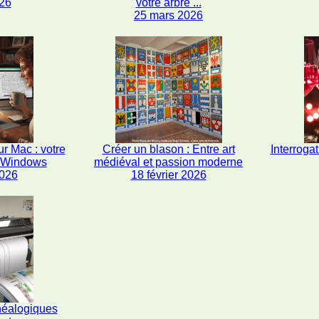
26
votre arbre ...
25 mars 2026
r Mac : votre
Créer un blason : Entre art
Interrogat
s Windows
médiéval et passion moderne
2026
18 février 2026
néalogiques