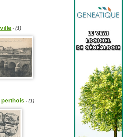
ville
- (1)
 perthois
- (1)