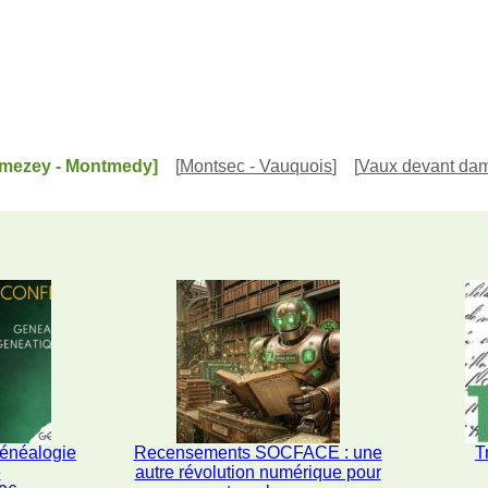
omezey - Montmedy]
[
Montsec - Vauquois
]
[
Vaux devant dam
généalogie
Recensements SOCFACE : une
T
e
autre révolution numérique pour