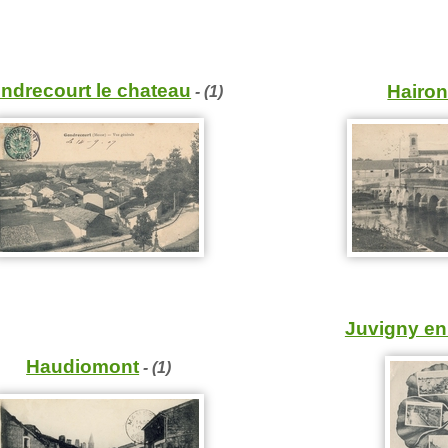
ndrecourt le chateau
Hairon
- (1)
Juvigny en
Haudiomont
- (1)