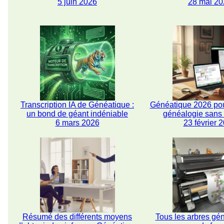
5 juin 2026
28 mai 20
Transcription IA de Généatique :
Généatique 2026 pou
un bond de géant indéniable
généalogie san
6 mars 2026
23 février 
Résumé des différents moyens
Tous les arbres gé