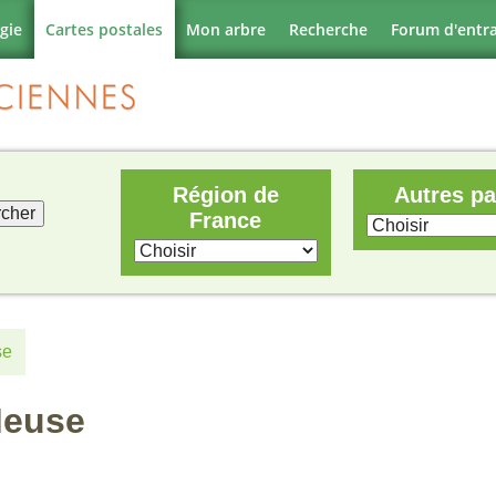
gie
Cartes postales
Mon arbre
Recherche
Forum d'entr
Région de
Autres p
France
se
Meuse