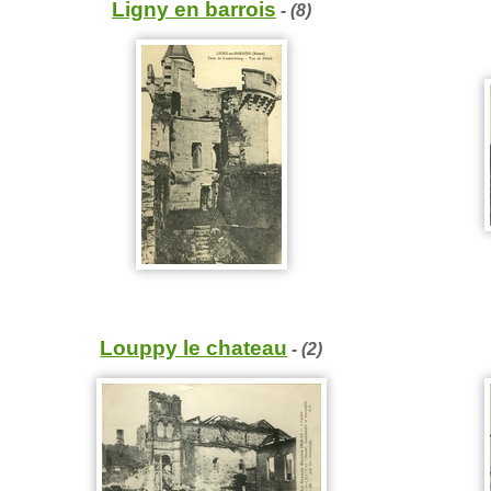
Ligny en barrois
- (8)
Louppy le chateau
- (2)