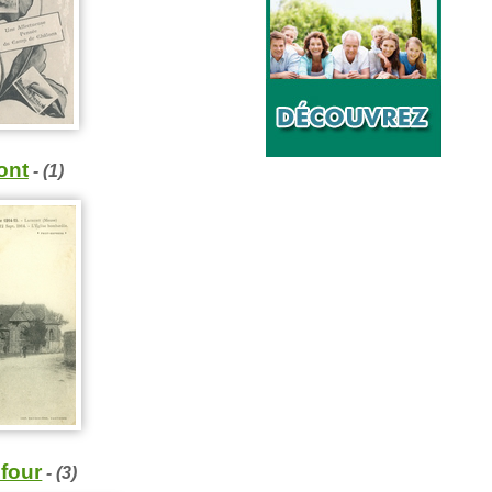
ont
- (1)
four
- (3)