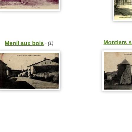
Montiers s
Menil aux bois
- (1)