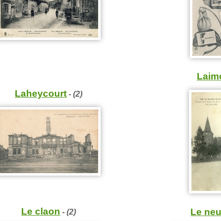
Laim
Laheycourt
- (2)
Le claon
Le neu
- (2)