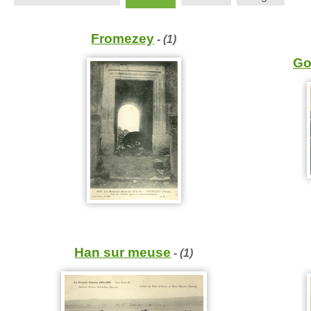
Fromezey
- (1)
Go
Han sur meuse
- (1)