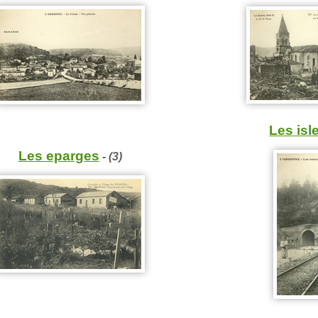
Les isl
Les eparges
- (3)