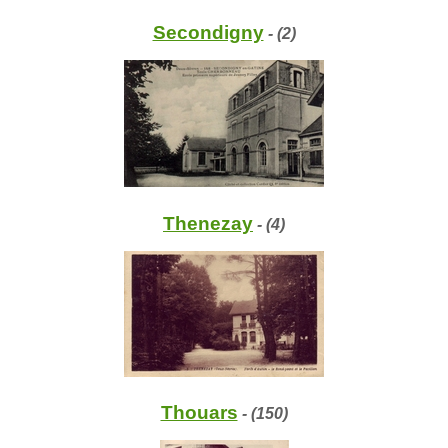
Secondigny
- (2)
Thenezay
- (4)
Thouars
- (150)