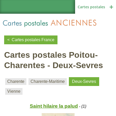
Cartes postales
Cartes postales France
Cartes postales Poitou-
Région de France
Charentes - Deux-Sevres
Autres pays
Charente
Charente-Maritime
Deux-Sevres
Vienne
Thèmes
Saint hilaire la palud
- (1)