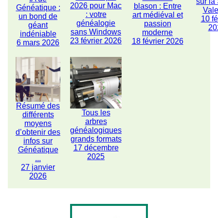
sur la
2026 pour Mac
blason : Entre
Généatique :
Vale
: votre
art médiéval et
un bond de
10 fé
généalogie
passion
géant
20
sans Windows
moderne
indéniable
23 février 2026
18 février 2026
6 mars 2026
Résumé des
Tous les
différents
arbres
moyens
généalogiques
d’obtenir des
grands formats
infos sur
17 décembre
Généatique
2025
...
27 janvier
2026