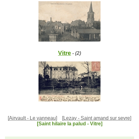
Vitre
- (2)
[
Airvault - Le vanneau
]
[
Lezay - Saint amand sur sevre
]
[Saint hilaire la palud - Vitre]