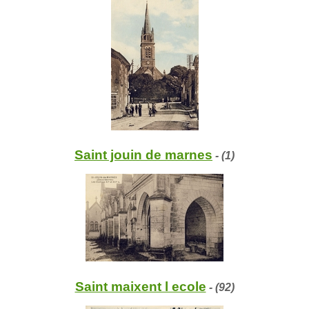
Saint jouin de marnes
- (1)
Saint maixent l ecole
- (92)