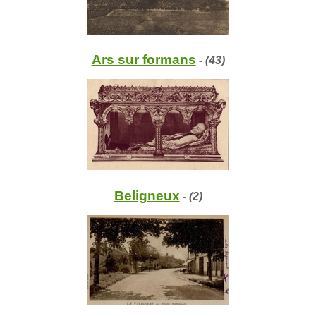
Ars sur formans
- (43)
Beligneux
- (2)