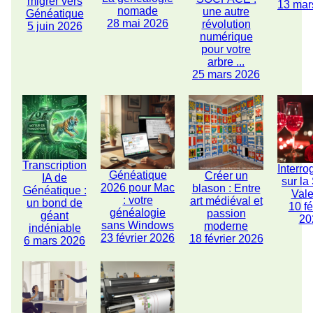
migrer vers
13 mar
nomade
une autre
Généatique
28 mai 2026
révolution
5 juin 2026
numérique
pour votre
arbre ...
25 mars 2026
Transcription
Interro
Généatique
Créer un
IA de
sur la
2026 pour Mac
blason : Entre
Généatique :
Vale
: votre
art médiéval et
un bond de
10 fé
généalogie
passion
géant
20
sans Windows
moderne
indéniable
23 février 2026
18 février 2026
6 mars 2026