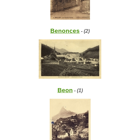
Benonces
- (2)
Beon
- (1)