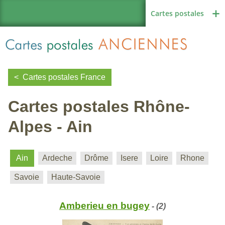
Cartes postales
Cartes postales France
Cartes postales Rhône-
Région de France
Alpes - Ain
Autres pays
Ain
Ardeche
Drôme
Isere
Loire
Rhone
Savoie
Haute-Savoie
Thèmes
Amberieu en bugey
- (2)