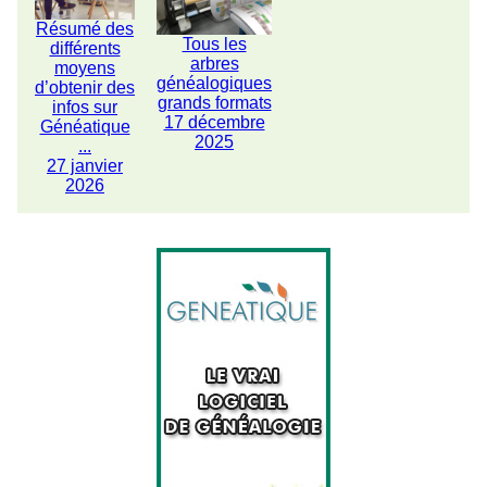
Résumé des
Tous les
différents
arbres
moyens
généalogiques
d’obtenir des
grands formats
infos sur
17 décembre
Généatique
2025
...
27 janvier
2026