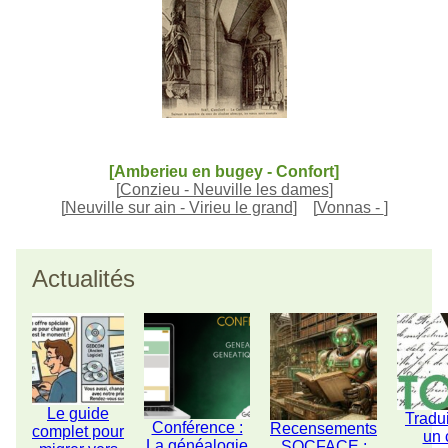
[Amberieu en bugey - Confort]
[
Conzieu - Neuville les dames
]
[
Neuville sur ain - Virieu le grand
]
[
Vonnas -
]
Actualités
Le guide
Tradu
Conférence :
Recensements
complet pour
un 
La généalogie
SOCFACE :