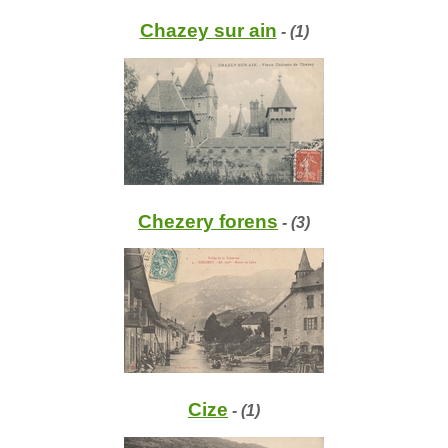
Chazey sur ain
- (1)
Chezery forens
- (3)
Cize
- (1)