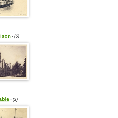
ison
- (6)
able
- (3)