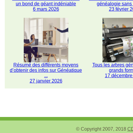
un bond de géant indéniable
généalogie san
6 mars 2026
23 février 
Résumé des différents moyens
Tous les arbres gé
d’obtenir des infos sur Généatique
grands for
...
17 décembre
27 janvier 2026
© Copyright 2007, 2018
CD