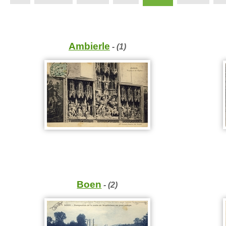
Ambierle
- (1)
Boen
- (2)