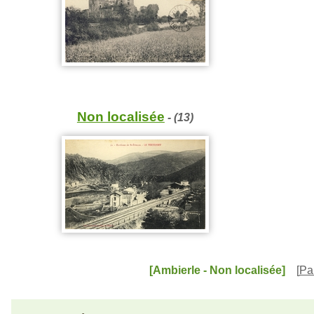
Non localisée
- (13)
[Ambierle - Non localisée]
[
Pa