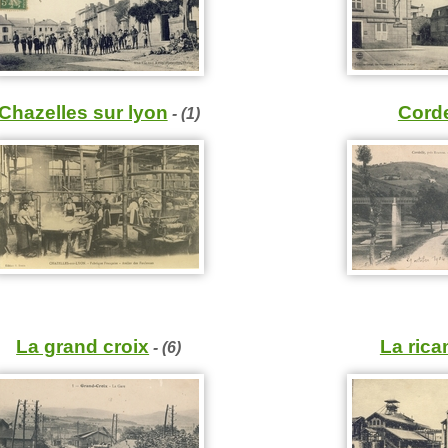
Corde
Chazelles sur lyon
- (1)
La grand croix
La rica
- (6)