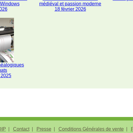
s Windows
médiéval et passion moderne
2026
18 février 2026
néalogiques
mats
 2025
IP
Contact
Presse
Conditions Générales de vente
P