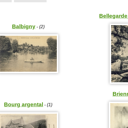
Bellegarde
Balbigny
- (2)
Brien
Bourg argental
- (1)