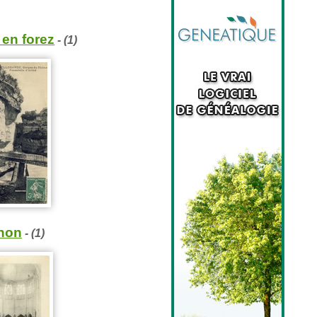
 en forez
- (1)
non
- (1)