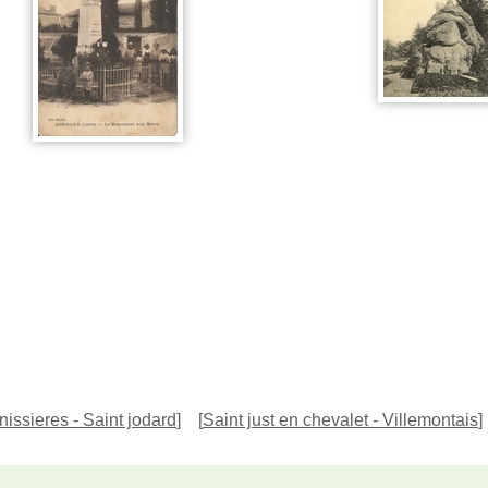
nissieres - Saint jodard
]
[
Saint just en chevalet - Villemontais
]