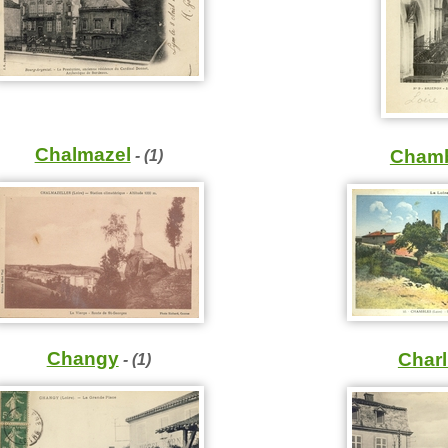
Chalmazel
- (1)
Chamb
Changy
Charl
- (1)