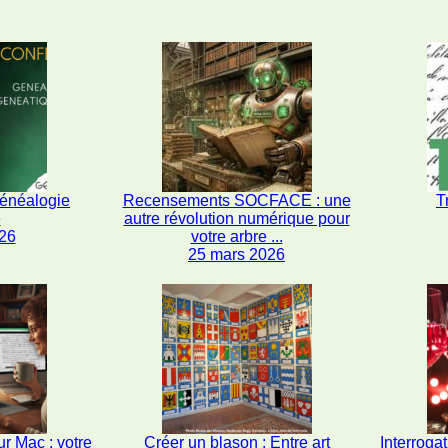
généalogie
Recensements SOCFACE : une
T
e
autre révolution numérique pour
26
votre arbre ...
25 mars 2026
r Mac : votre
Créer un blason : Entre art
Interrogat