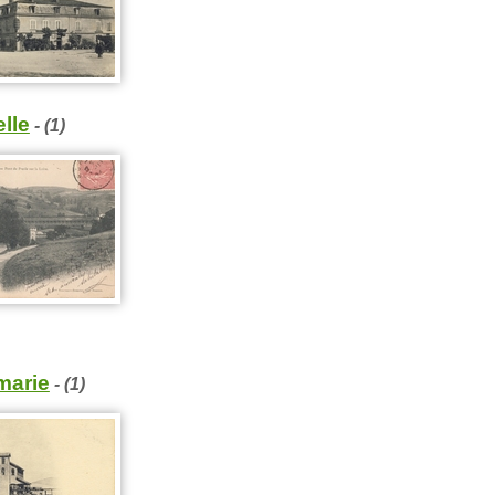
lle
- (1)
marie
- (1)