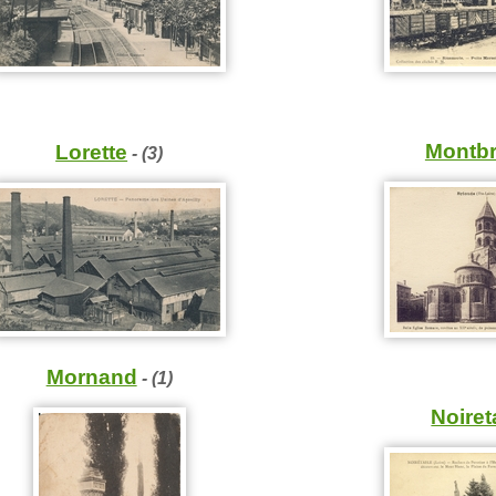
Montbr
Lorette
- (3)
Mornand
- (1)
Noiret