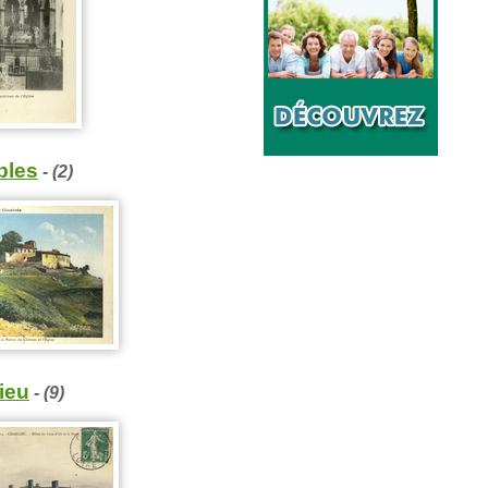
les
- (2)
ieu
- (9)