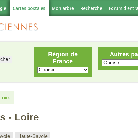
gie
Cartes postales
Mon arbre
Recherche
Forum d'entr
Région de
Autres p
France
Loire
 - Loire
voie
Haute-Savoie