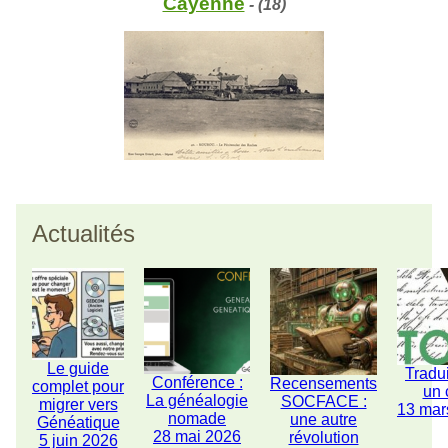
Cayenne
- (18)
Actualités
Le guide
Tradu
Conférence :
Recensements
complet pour
un 
La généalogie
SOCFACE :
migrer vers
13 mar
nomade
une autre
Généatique
28 mai 2026
révolution
5 juin 2026