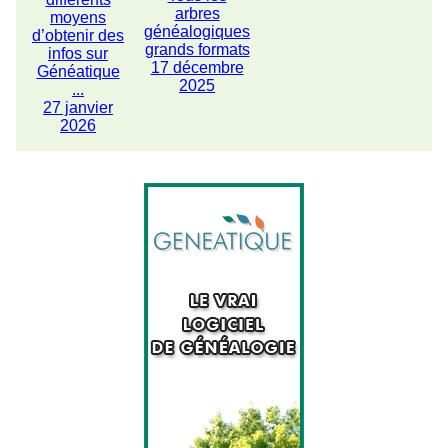
arbres
moyens
généalogiques
d’obtenir des
grands formats
infos sur
17 décembre
Généatique
2025
...
27 janvier
2026