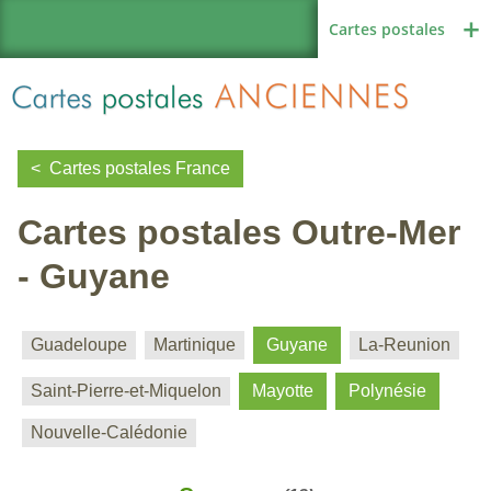
Cartes postales
Cartes postales France
Cartes postales Outre-Mer
Région de France
- Guyane
Autres pays
Guadeloupe
Martinique
Guyane
La-Reunion
Saint-Pierre-et-Miquelon
Mayotte
Polynésie
Thèmes
Nouvelle-Calédonie