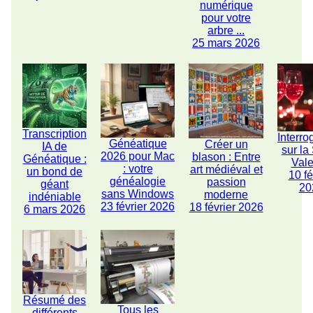
numérique
pour votre
arbre ...
25 mars 2026
Transcription
Interro
Généatique
Créer un
IA de
sur la
2026 pour Mac
blason : Entre
Généatique :
Vale
: votre
art médiéval et
un bond de
10 fé
généalogie
passion
géant
20
sans Windows
moderne
indéniable
23 février 2026
18 février 2026
6 mars 2026
Résumé des
Tous les
différents