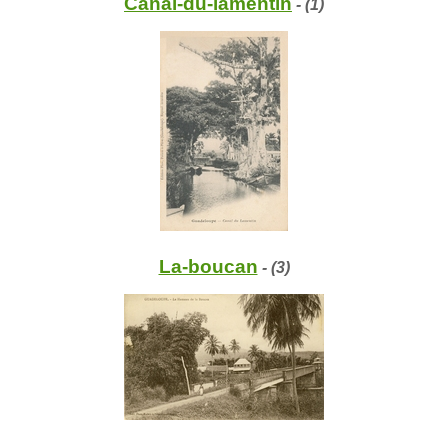
Canal-du-lamentin
- (1)
La-boucan
- (3)