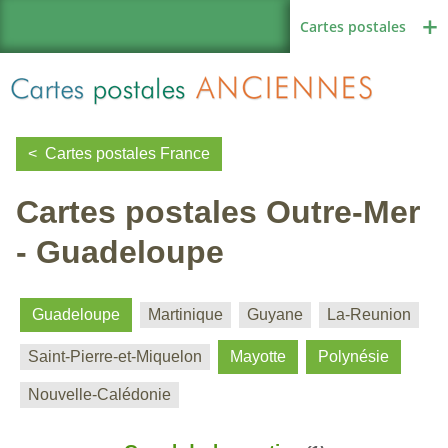
Cartes postales
Cartes postales France
Cartes postales Outre-Mer
Région de France
- Guadeloupe
Autres pays
Guadeloupe
Martinique
Guyane
La-Reunion
Saint-Pierre-et-Miquelon
Mayotte
Polynésie
Thèmes
Nouvelle-Calédonie