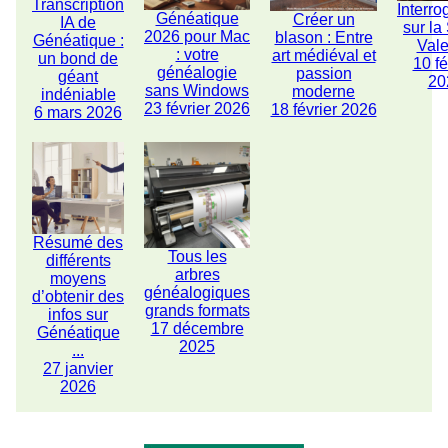
Transcription
Interro
Généatique
Créer un
IA de
sur la
2026 pour Mac
blason : Entre
Généatique :
Vale
: votre
art médiéval et
un bond de
10 fé
généalogie
passion
géant
20
sans Windows
moderne
indéniable
23 février 2026
18 février 2026
6 mars 2026
Résumé des
Tous les
différents
arbres
moyens
généalogiques
d’obtenir des
grands formats
infos sur
17 décembre
Généatique
2025
...
27 janvier
2026