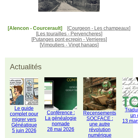
[Alencon - Courcerault]
[
Courgeon - Les champeaux
]
[
Les tourailles - Pervencheres
]
[
Putanges pont ecrepin - Verrieres
]
[
Vimoutiers - Vingt hanaps
]
Actualités
Le guide
Tradu
Conférence :
Recensements
complet pour
un 
La généalogie
SOCFACE :
migrer vers
13 mar
nomade
une autre
Généatique
28 mai 2026
révolution
5 juin 2026
numérique