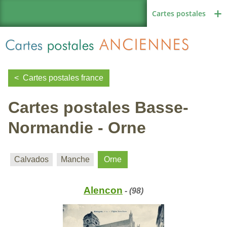
Cartes postales
Cartes postales france
Cartes postales Basse-
Région de France
Normandie - Orne
Autres pays
Calvados
Manche
Orne
Alencon
- (98)
Thèmes