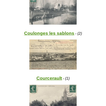
Coulonges les sablons
- (2)
Courcerault
- (1)