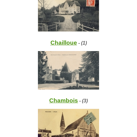
Chailloue
- (1)
Chambois
- (3)