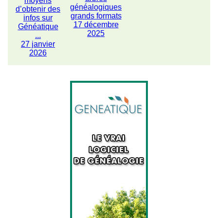
moyens
généalogiques
d’obtenir des
grands formats
infos sur
17 décembre
Généatique
2025
...
27 janvier
2026