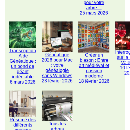
pour votre
arbre ...
25 mars 2026
Transcription
Interro
Généatique
Créer un
IA de
sur la
2026 pour Mac
blason : Entre
Généatique :
Vale
: votre
art médiéval et
un bond de
10 fé
généalogie
passion
géant
20
sans Windows
moderne
indéniable
23 février 2026
18 février 2026
6 mars 2026
Résumé des
Tous les
différents
arbres