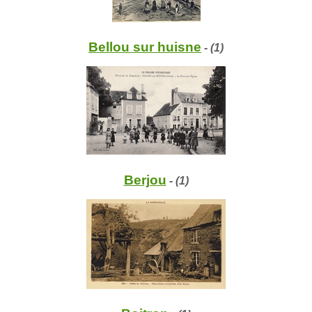
Bellou sur huisne
- (1)
Berjou
- (1)