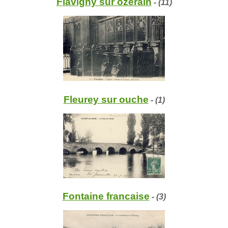
Flavigny sur ozerain
- (11)
Fleurey sur ouche
- (1)
Fontaine francaise
- (3)