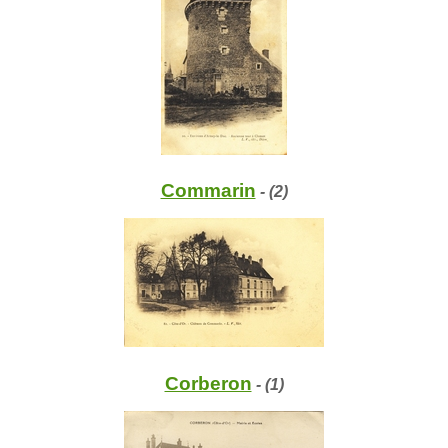
Commarin
- (2)
Corberon
- (1)