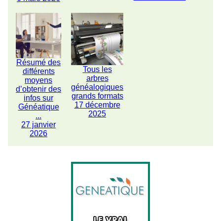
Résumé des
Tous les
différents
arbres
moyens
généalogiques
d’obtenir des
grands formats
infos sur
17 décembre
Généatique
2025
...
27 janvier
2026