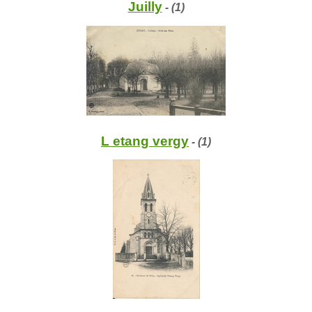
Juilly
- (1)
L etang vergy
- (1)