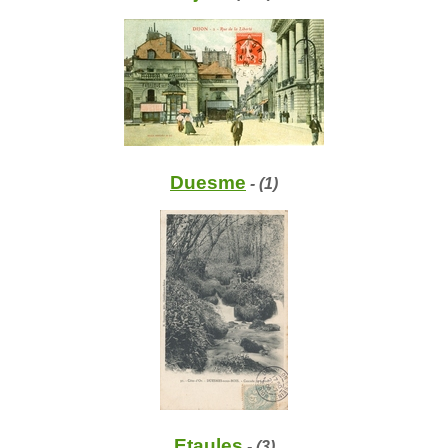
Duesme
- (1)
Etaules
- (3)