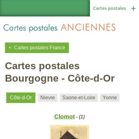
Cartes postales
Cartes postales France
Cartes postales
Région de France
Bourgogne - Côte-d-Or
Autres pays
Côte-d-Or
Nievre
Saone-et-Loire
Yonne
Clomot
- (1)
Thèmes