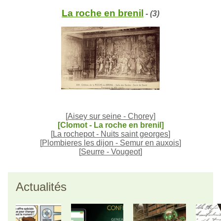
La roche en brenil
- (3)
[
Aisey sur seine - Chorey
]
[Clomot - La roche en brenil]
[
La rochepot - Nuits saint georges
]
[
Plombieres les dijon - Semur en auxois
]
[
Seurre - Vougeot
]
Actualités