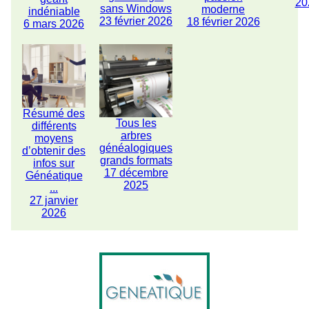
20
sans Windows
moderne
indéniable
23 février 2026
18 février 2026
6 mars 2026
Résumé des
Tous les
différents
arbres
moyens
généalogiques
d’obtenir des
grands formats
infos sur
17 décembre
Généatique
2025
...
27 janvier
2026