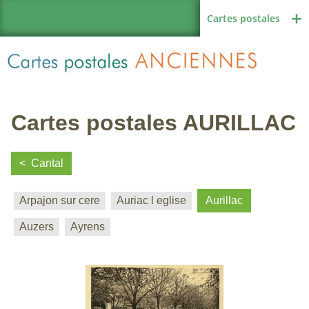
Cartes postales
Cartes postales AURILLAC
Région de France
Cantal
Arpajon sur cere
Auriac l eglise
Aurillac
Autres pays
Auzers
Ayrens
Thèmes