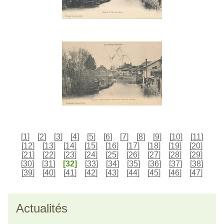
[
1
]
[
2
]
[
3
]
[
4
]
[
5
]
[
6
]
[
7
]
[
8
]
[
9
]
[
10
]
[
11
]
[
12
]
[
13
]
[
14
]
[
15
]
[
16
]
[
17
]
[
18
]
[
19
]
[
20
]
[
21
]
[
22
]
[
23
]
[
24
]
[
25
]
[
26
]
[
27
]
[
28
]
[
29
]
[
30
]
[
31
]
[32]
[
33
]
[
34
]
[
35
]
[
36
]
[
37
]
[
38
]
[
39
]
[
40
]
[
41
]
[
42
]
[
43
]
[
44
]
[
45
]
[
46
]
[
47
]
Actualités