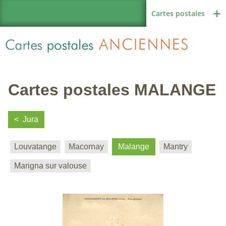
Cartes postales
Cartes postales MALANGE
Région de France
Jura
Louvatange
Macornay
Malange
Mantry
Autres pays
Marigna sur valouse
Thèmes