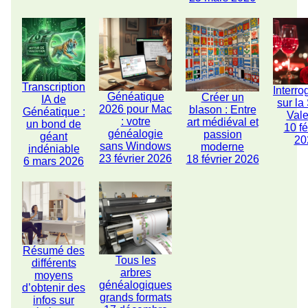
Transcription
Interro
Généatique
Créer un
IA de
sur la
2026 pour Mac
blason : Entre
Généatique :
Vale
: votre
art médiéval et
un bond de
10 fé
généalogie
passion
géant
20
sans Windows
moderne
indéniable
23 février 2026
18 février 2026
6 mars 2026
Résumé des
Tous les
différents
arbres
moyens
généalogiques
d’obtenir des
grands formats
infos sur