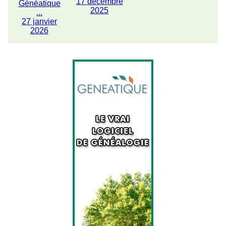
17 décembre
Généatique
2025
...
27 janvier
2026