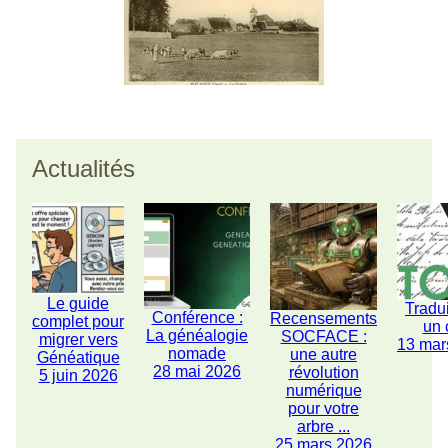
Actualités
Le guide
Tradu
Conférence :
Recensements
complet pour
un 
La généalogie
SOCFACE :
migrer vers
13 mar
nomade
une autre
Généatique
28 mai 2026
révolution
5 juin 2026
numérique
pour votre
arbre ...
25 mars 2026