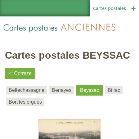
Cartes postales
Cartes postales BEYSSAC
Région de France
Correze
Bellechassagne
Benayes
Beyssac
Billac
Autres pays
Bort les orgues
Thèmes