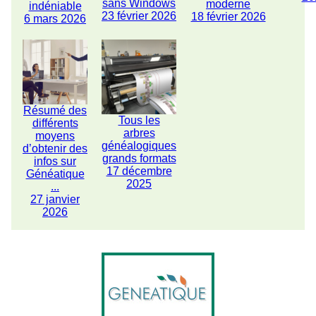
sans Windows
moderne
indéniable
23 février 2026
18 février 2026
6 mars 2026
Résumé des
Tous les
différents
arbres
moyens
généalogiques
d’obtenir des
grands formats
infos sur
17 décembre
Généatique
2025
...
27 janvier
2026