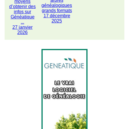
arbres
moyens
généalogiques
d’obtenir des
grands formats
infos sur
17 décembre
Généatique
2025
...
27 janvier
2026