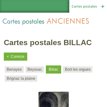
Cartes postales
Cartes postales BILLAC
Région de France
Correze
Benayes
Beyssac
Billac
Bort les orgues
Autres pays
Brignac la plaine
Thèmes