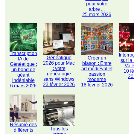
pour votre
arbre ...
25 mars 2026
Transcription
Interro
Généatique
Créer un
IA de
sur la
2026 pour Mac
blason : Entre
Généatique :
Vale
: votre
art médiéval et
un bond de
10 fé
généalogie
passion
géant
20
sans Windows
moderne
indéniable
23 février 2026
18 février 2026
6 mars 2026
Résumé des
Tous les
différents