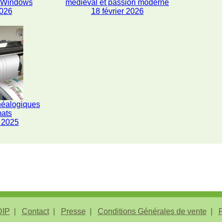
s Windows
médiéval et passion moderne
2026
18 février 2026
néalogiques
mats
 2025
IP
Contact
Presse
Conditions Générales de vente
P