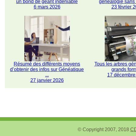
un bond de géant indéniable
généalogie san
6 mars 2026
23 février 
Résumé des différents moyens
Tous les arbres gé
d’obtenir des infos sur Généatique
grands for
...
17 décembre
27 janvier 2026
© Copyright 2007, 2018
CD