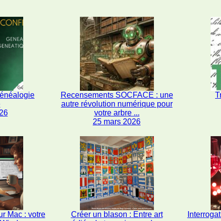
généalogie
Recensements SOCFACE : une
T
e
autre révolution numérique pour
26
votre arbre ...
25 mars 2026
r Mac : votre
Créer un blason : Entre art
Interrogat