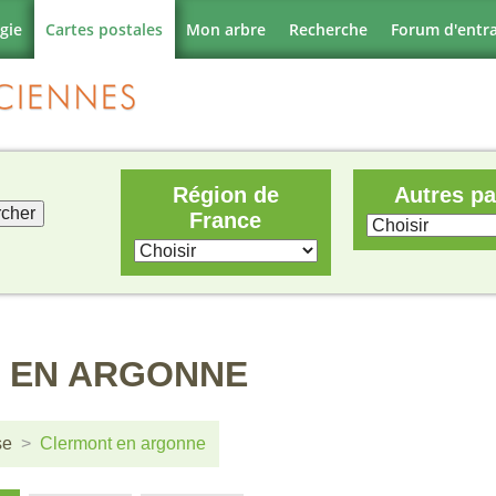
gie
Cartes postales
Mon arbre
Recherche
Forum d'entr
Région de
Autres p
France
T EN ARGONNE
se
Clermont en argonne