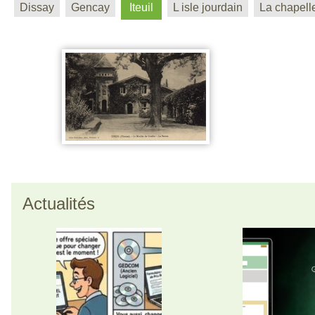
Dissay
Gencay
Iteuil
L isle jourdain
La chapell
Actualités