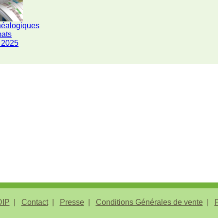
néalogiques
mats
 2025
IP
Contact
Presse
Conditions Générales de vente
P