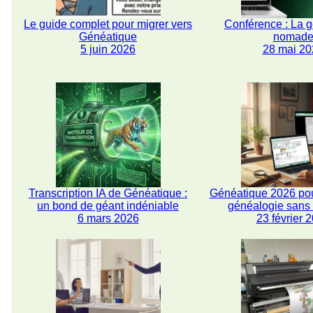
Le guide complet pour migrer vers
Conférence : La 
Généatique
nomad
5 juin 2026
28 mai 20
Transcription IA de Généatique :
Généatique 2026 pou
un bond de géant indéniable
généalogie san
6 mars 2026
23 février 