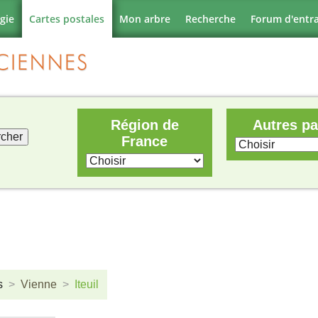
gie
Cartes postales
Mon arbre
Recherche
Forum d'entr
Région de
Autres p
France
s
Vienne
Iteuil