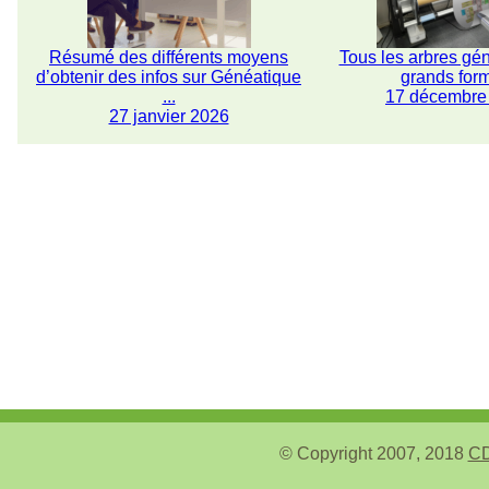
Résumé des différents moyens
Tous les arbres gé
d’obtenir des infos sur Généatique
grands for
...
17 décembre
27 janvier 2026
© Copyright 2007, 2018
CD