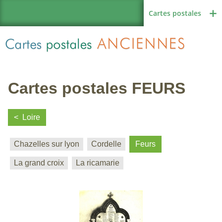
Cartes postales
Cartes postales FEURS
Région de France
Loire
Chazelles sur lyon
Cordelle
Feurs
Autres pays
La grand croix
La ricamarie
Thèmes