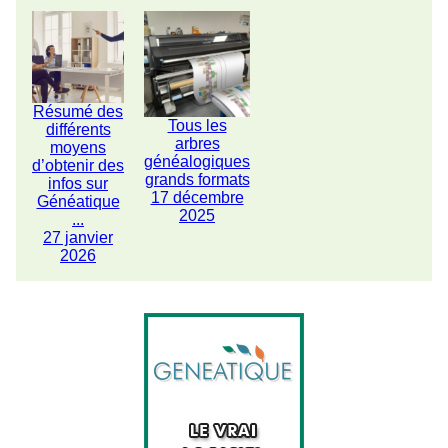
Résumé des
Tous les
différents
arbres
moyens
généalogiques
d’obtenir des
grands formats
infos sur
17 décembre
Généatique
2025
...
27 janvier
2026