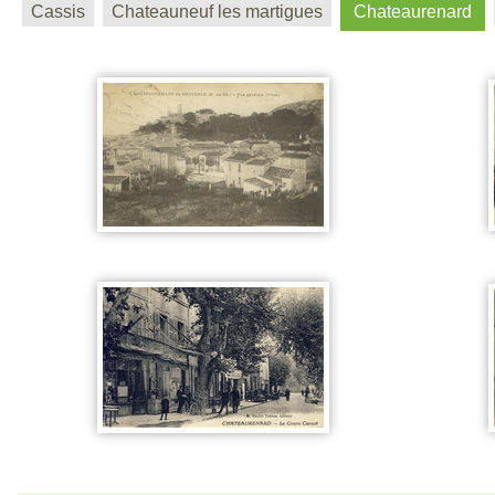
Cassis
Chateauneuf les martigues
Chateaurenard