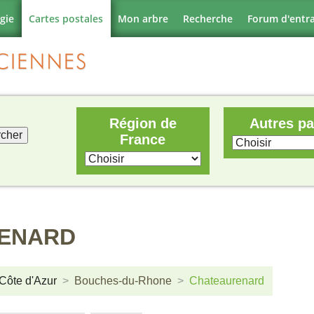
gie
Cartes postales
Mon arbre
Recherche
Forum d'entr
Région de
Autres p
France
RENARD
Côte d'Azur
Bouches-du-Rhone
Chateaurenard