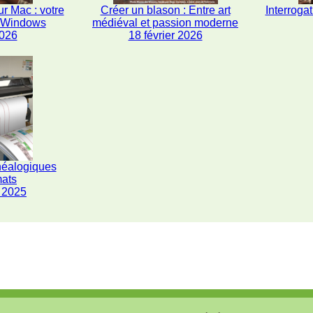
r Mac : votre
Créer un blason : Entre art
Interrogat
s Windows
médiéval et passion moderne
2026
18 février 2026
néalogiques
mats
 2025