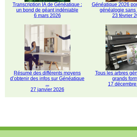
Transcription IA de Généatique :
Généatique 2026 pou
un bond de géant indéniable
généalogie san
6 mars 2026
23 février 
Résumé des différents moyens
Tous les arbres gé
d’obtenir des infos sur Généatique
grands for
...
17 décembre
27 janvier 2026