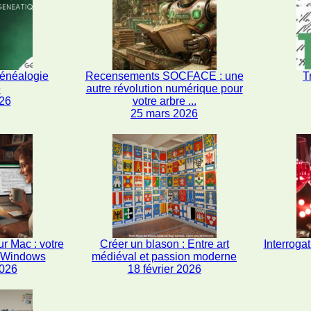
généalogie
Recensements SOCFACE : une
T
e
autre révolution numérique pour
26
votre arbre ...
25 mars 2026
r Mac : votre
Créer un blason : Entre art
Interrogat
s Windows
médiéval et passion moderne
2026
18 février 2026