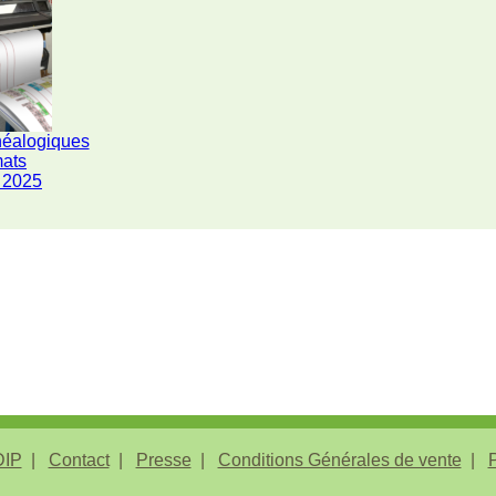
néalogiques
mats
 2025
IP
Contact
Presse
Conditions Générales de vente
P