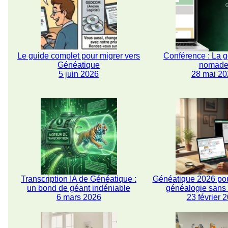
Le guide complet pour migrer vers
Conférence : La 
Généatique
nomad
5 juin 2026
28 mai 20
Transcription IA de Généatique :
Généatique 2026 pou
un bond de géant indéniable
généalogie san
6 mars 2026
23 février 