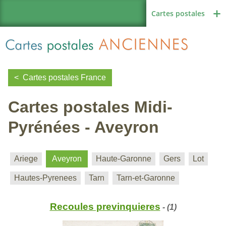
Cartes postales
Cartes postales France
Cartes postales Midi-
Région de France
Pyrénées - Aveyron
Autres pays
Ariege
Aveyron
Haute-Garonne
Gers
Lot
Hautes-Pyrenees
Tarn
Tarn-et-Garonne
Thèmes
Recoules previnquieres
- (1)