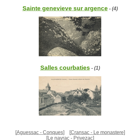
Sainte genevieve sur argence
- (4)
Salles courbaties
- (1)
[
Aguessac - Conques
]
[
Cransac - Le monastere
]
[
Le nayrac - Privezac
]