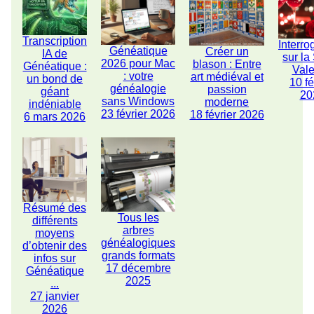
Transcription
Interro
Généatique
Créer un
IA de
sur la
2026 pour Mac
blason : Entre
Généatique :
Vale
: votre
art médiéval et
un bond de
10 fé
généalogie
passion
géant
20
sans Windows
moderne
indéniable
23 février 2026
18 février 2026
6 mars 2026
Résumé des
Tous les
différents
arbres
moyens
généalogiques
d’obtenir des
grands formats
infos sur
17 décembre
Généatique
2025
...
27 janvier
2026