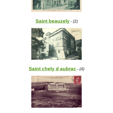
Saint beauzely
- (2)
Saint chely d aubrac
- (4)