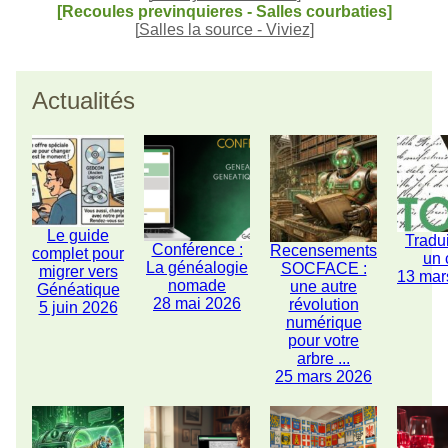
[Recoules previnquieres - Salles courbaties]
[
Salles la source - Viviez
]
Actualités
Le guide
Tradu
Conférence :
Recensements
complet pour
un 
La généalogie
SOCFACE :
migrer vers
13 mar
nomade
une autre
Généatique
28 mai 2026
révolution
5 juin 2026
numérique
pour votre
arbre ...
25 mars 2026