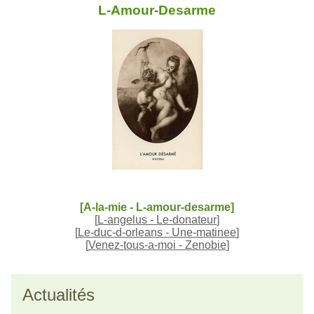
L-Amour-Desarme
[A-la-mie - L-amour-desarme]
[
L-angelus - Le-donateur
]
[
Le-duc-d-orleans - Une-matinee
]
[
Venez-tous-a-moi - Zenobie
]
Actualités