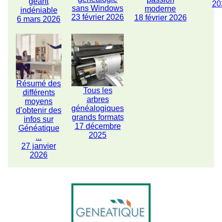
géant
20
sans Windows
moderne
indéniable
23 février 2026
18 février 2026
6 mars 2026
Résumé des
Tous les
différents
arbres
moyens
généalogiques
d’obtenir des
grands formats
infos sur
17 décembre
Généatique
2025
...
27 janvier
2026