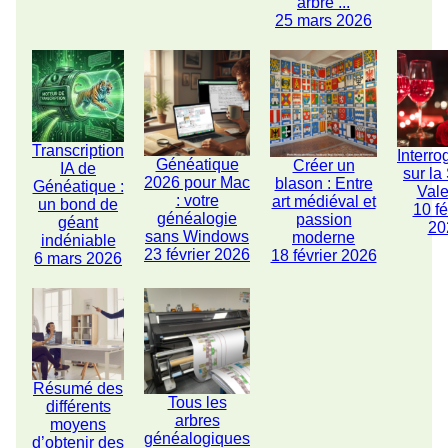
arbre ...
25 mars 2026
Transcription
Interro
Généatique
Créer un
IA de
sur la
2026 pour Mac
blason : Entre
Généatique :
Vale
: votre
art médiéval et
un bond de
10 fé
généalogie
passion
géant
20
sans Windows
moderne
indéniable
23 février 2026
18 février 2026
6 mars 2026
Résumé des
Tous les
différents
arbres
moyens
généalogiques
d’obtenir des