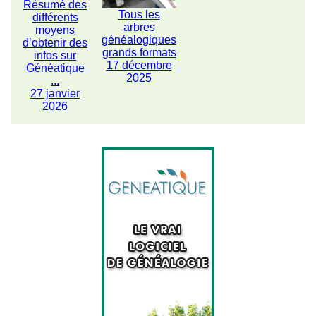
Résumé des
Tous les
différents
arbres
moyens
généalogiques
d’obtenir des
grands formats
infos sur
17 décembre
Généatique
2025
...
27 janvier
2026