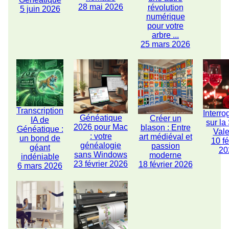
28 mai 2026
révolution
5 juin 2026
numérique
pour votre
arbre ...
25 mars 2026
Transcription
Interro
Généatique
Créer un
IA de
sur la
2026 pour Mac
blason : Entre
Généatique :
Vale
: votre
art médiéval et
un bond de
10 fé
généalogie
passion
géant
20
sans Windows
moderne
indéniable
23 février 2026
18 février 2026
6 mars 2026