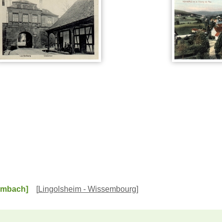
Lembach]
[
Lingolsheim - Wissembourg
]