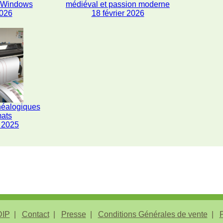
s Windows
médiéval et passion moderne
2026
18 février 2026
néalogiques
mats
 2025
IP
Contact
Presse
Conditions Générales de vente
P