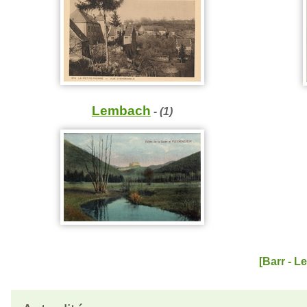
Lembach
- (1)
[Barr - 