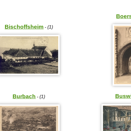
Boer
Bischoffsheim
- (1)
Buswi
Burbach
- (1)