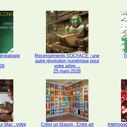
généalogie
Recensements SOCFACE : une
T
e
autre révolution numérique pour
26
votre arbre ...
25 mars 2026
r Mac : votre
Créer un blason : Entre art
Interrogat