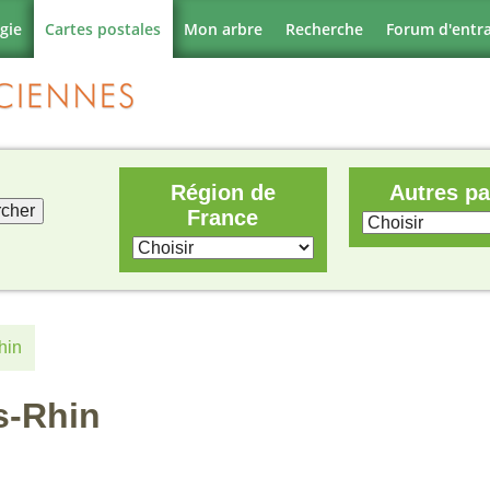
gie
Cartes postales
Mon arbre
Recherche
Forum d'entr
Région de
Autres p
France
hin
s-Rhin