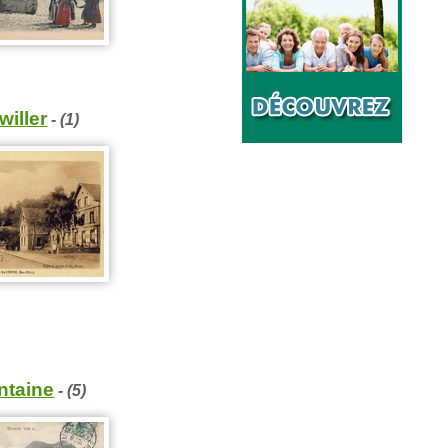
willer
- (1)
ntaine
- (5)