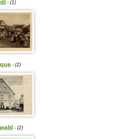
dt
- (1)
oque
- (2)
wald
- (2)