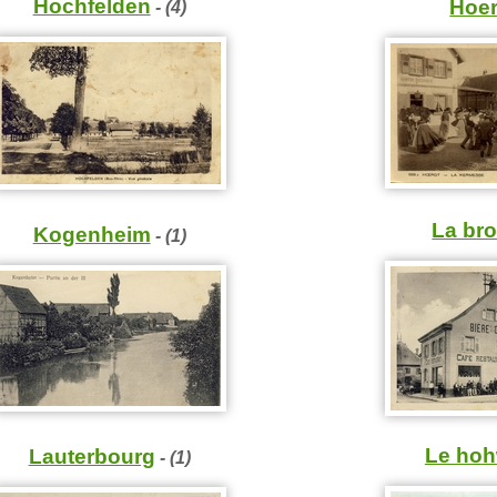
Hochfelden
Hoer
- (4)
La br
Kogenheim
- (1)
Le hoh
Lauterbourg
- (1)