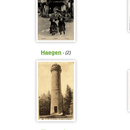
Haegen
- (2)