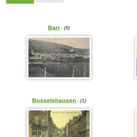
Barr
- (9)
Bosselshausen
- (1)