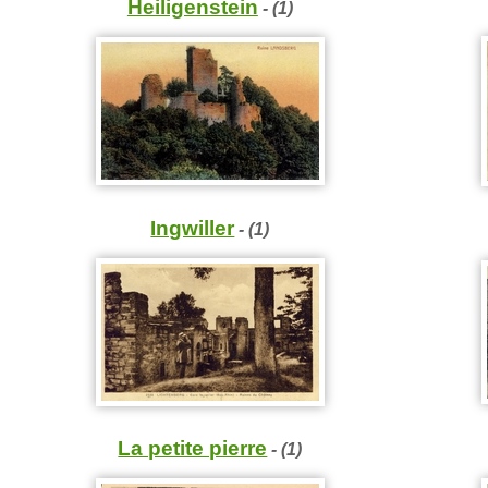
Heiligenstein
- (1)
Ingwiller
- (1)
La petite pierre
- (1)