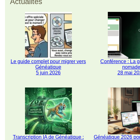
Actualités
Le guide complet pour migrer vers
Conférence : La 
Généatique
nomad
5 juin 2026
28 mai 20
Transcription IA de Généatique :
Généatique 2026 pou