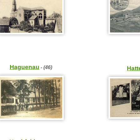
Haguenau
- (46)
Hatt