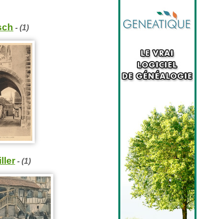
sch
- (1)
ller
- (1)