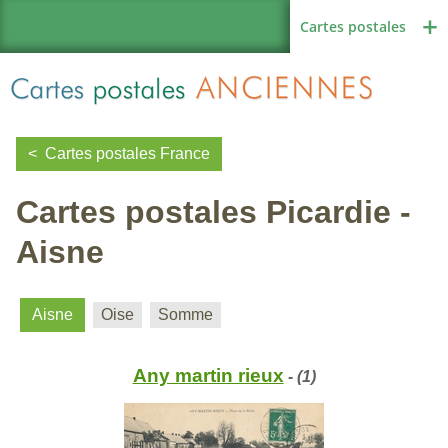
Cartes postales
Cartes postales France
Cartes postales Picardie -
Région de France
Aisne
Autres pays
Aisne
Oise
Somme
Any martin rieux
- (1)
Thèmes