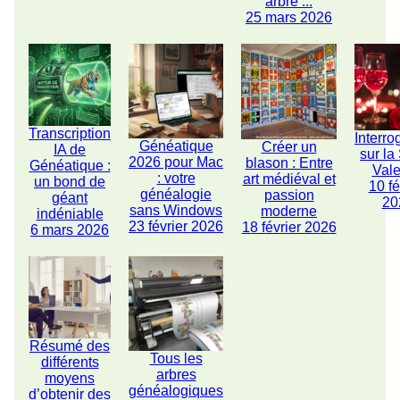
arbre ...
25 mars 2026
Transcription
Interro
Généatique
Créer un
IA de
sur la
2026 pour Mac
blason : Entre
Généatique :
Vale
: votre
art médiéval et
un bond de
10 fé
généalogie
passion
géant
20
sans Windows
moderne
indéniable
23 février 2026
18 février 2026
6 mars 2026
Résumé des
Tous les
différents
arbres
moyens
généalogiques
d’obtenir des