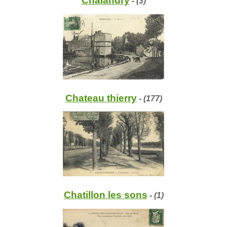
Chalandry
- (3)
Chateau thierry
- (177)
Chatillon les sons
- (1)