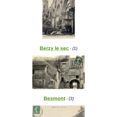
Berzy le sec
- (1)
Besmont
- (3)