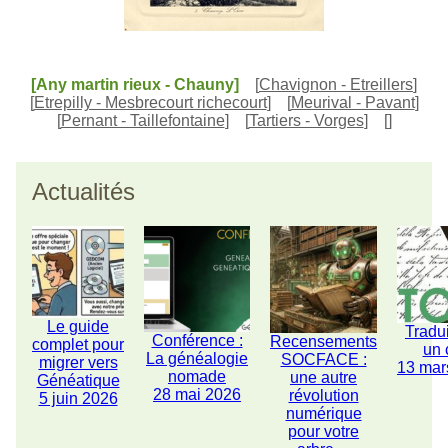
[Any martin rieux - Chauny]
[
Chavignon - Etreillers
]
[
Etrepilly - Mesbrecourt richecourt
]
[
Meurival - Pavant
]
[
Pernant - Taillefontaine
]
[
Tartiers - Vorges
]
[
]
Actualités
Le guide
Tradu
Conférence :
Recensements
complet pour
un 
La généalogie
SOCFACE :
migrer vers
13 mar
nomade
une autre
Généatique
28 mai 2026
révolution
5 juin 2026
numérique
pour votre