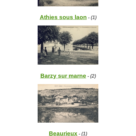
Athies sous laon
- (1)
Barzy sur marne
- (2)
Beaurieux
- (1)