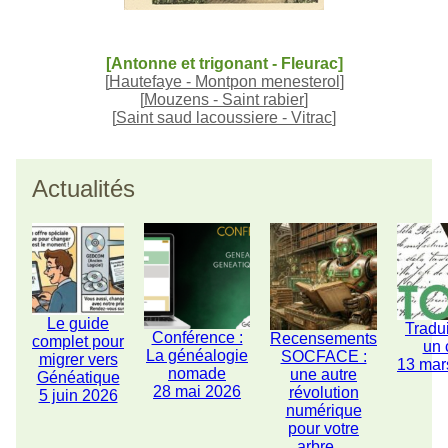
[Antonne et trigonant - Fleurac]
[
Hautefaye - Montpon menesterol
]
[
Mouzens - Saint rabier
]
[
Saint saud lacoussiere - Vitrac
]
Actualités
Le guide
Tradu
Conférence :
Recensements
complet pour
un 
La généalogie
SOCFACE :
migrer vers
13 mar
nomade
une autre
Généatique
28 mai 2026
révolution
5 juin 2026
numérique
pour votre
arbre ...