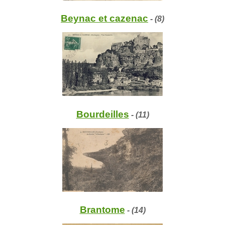
Beynac et cazenac
- (8)
Bourdeilles
- (11)
Brantome
- (14)