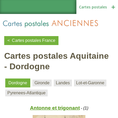
Cartes postales
Cartes postales France
Cartes postales Aquitaine
Région de France
- Dordogne
Autres pays
Dordogne
Gironde
Landes
Lot-et-Garonne
Pyrenees-Atlantique
Thèmes
Antonne et trigonant
- (1)