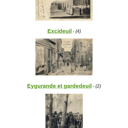
Excideuil
- (4)
Eygurande et gardedeuil
- (2)