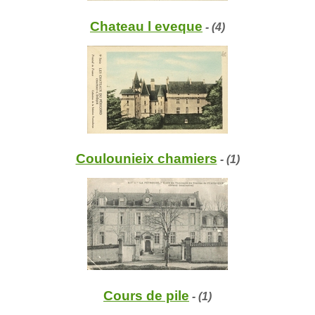
Chateau l eveque
- (4)
Coulounieix chamiers
- (1)
Cours de pile
- (1)