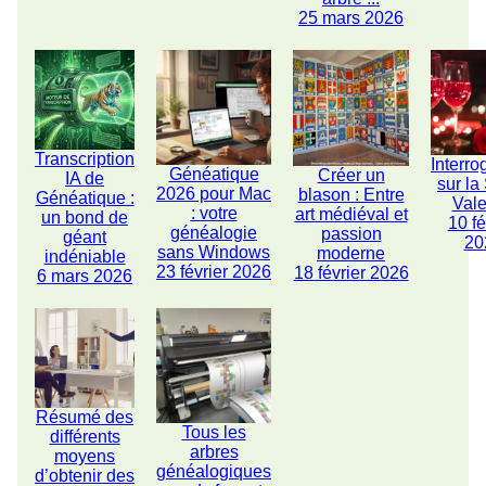
25 mars 2026
Transcription
Interro
Généatique
Créer un
IA de
sur la
2026 pour Mac
blason : Entre
Généatique :
Vale
: votre
art médiéval et
un bond de
10 fé
généalogie
passion
géant
20
sans Windows
moderne
indéniable
23 février 2026
18 février 2026
6 mars 2026
Résumé des
Tous les
différents
arbres
moyens
généalogiques
d’obtenir des