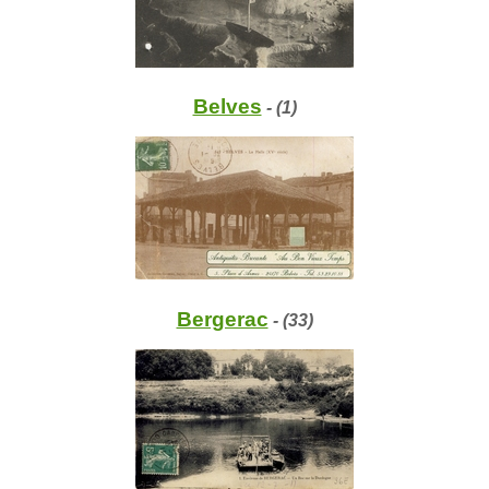
Belves
- (1)
Bergerac
- (33)