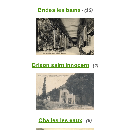
Brides les bains
- (16)
Brison saint innocent
- (4)
Challes les eaux
- (6)