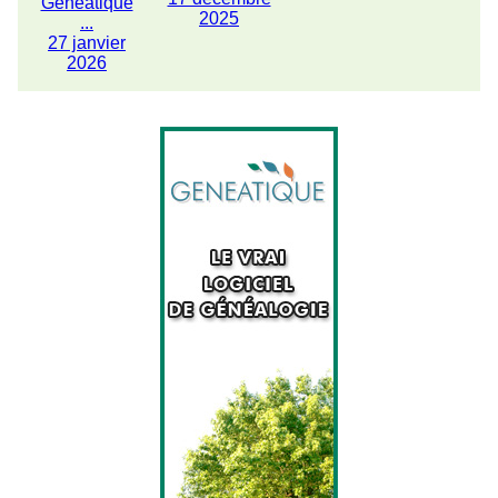
Généatique
2025
...
27 janvier
2026