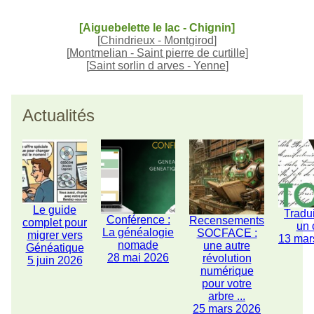
[Aiguebelette le lac - Chignin]
[
Chindrieux - Montgirod
]
[
Montmelian - Saint pierre de curtille
]
[
Saint sorlin d arves - Yenne
]
Actualités
Le guide
Tradu
Conférence :
Recensements
complet pour
un 
La généalogie
SOCFACE :
migrer vers
13 mar
nomade
une autre
Généatique
28 mai 2026
révolution
5 juin 2026
numérique
pour votre
arbre ...
25 mars 2026