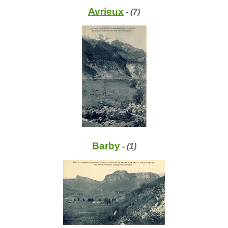
Avrieux
- (7)
Barby
- (1)