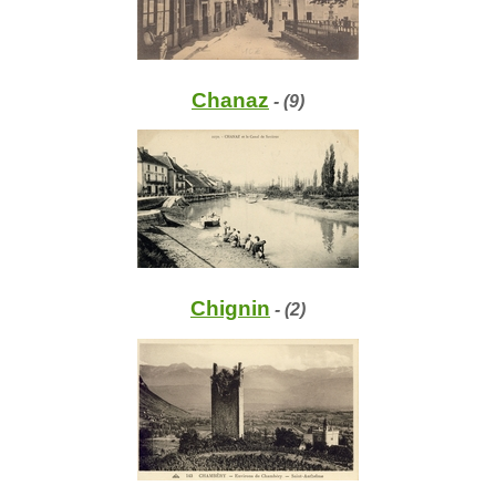
Chanaz
- (9)
Chignin
- (2)