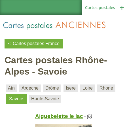
Cartes postales
Cartes postales France
Cartes postales Rhône-
Région de France
Alpes - Savoie
Autres pays
Ain
Ardeche
Drôme
Isere
Loire
Rhone
Savoie
Haute-Savoie
Thèmes
Aiguebelette le lac
- (6)