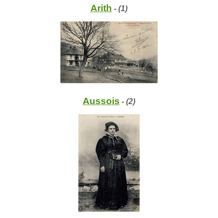
Arith
- (1)
Aussois
- (2)