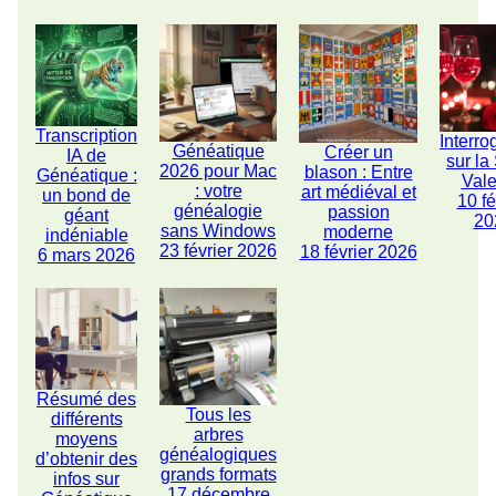
Transcription
Interro
Généatique
Créer un
IA de
sur la
2026 pour Mac
blason : Entre
Généatique :
Vale
: votre
art médiéval et
un bond de
10 fé
généalogie
passion
géant
20
sans Windows
moderne
indéniable
23 février 2026
18 février 2026
6 mars 2026
Résumé des
Tous les
différents
arbres
moyens
généalogiques
d’obtenir des
grands formats
infos sur
17 décembre