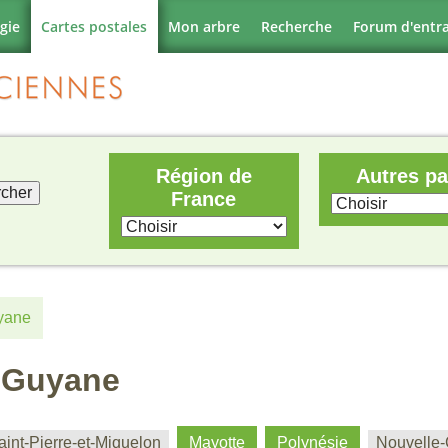
gie
Cartes postales
Mon arbre
Recherche
Forum d'entr
Région de
Autres p
France
yane
- Guyane
aint-Pierre-et-Miquelon
Mayotte
Polynésie
Nouvelle-