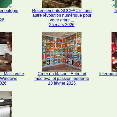
généalogie
Recensements SOCFACE : une
T
e
autre révolution numérique pour
26
votre arbre ...
25 mars 2026
r Mac : votre
Créer un blason : Entre art
Interrogat
s Windows
médiéval et passion moderne
2026
18 février 2026