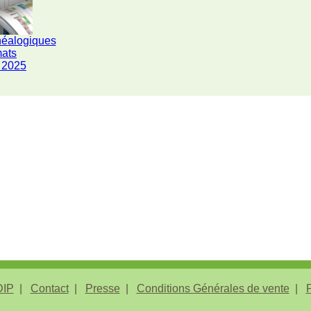
néalogiques
mats
 2025
IP
Contact
Presse
Conditions Générales de vente
P