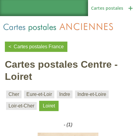
Cartes postales
Cartes postales France
Cartes postales Centre -
Région de France
Loiret
Autres pays
Cher
Eure-et-Loir
Indre
Indre-et-Loire
Loir-et-Cher
Loiret
Thèmes
- (1)