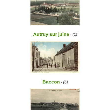
Autruy sur juine
- (1)
Baccon
- (6)