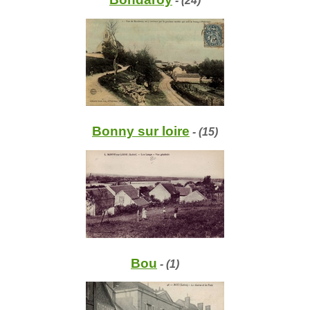
- (24)
Bonny sur loire
- (15)
Bou
- (1)