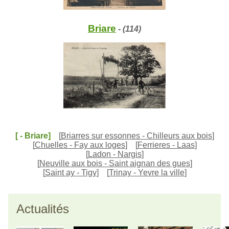
Briare
- (114)
[ - Briare]
[
Briarres sur essonnes - Chilleurs aux bois
]
[
Chuelles - Fay aux loges
]
[
Ferrieres - Laas
]
[
Ladon - Nargis
]
[
Neuville aux bois - Saint aignan des gues
]
[
Saint ay - Tigy
]
[
Trinay - Yevre la ville
]
Actualités