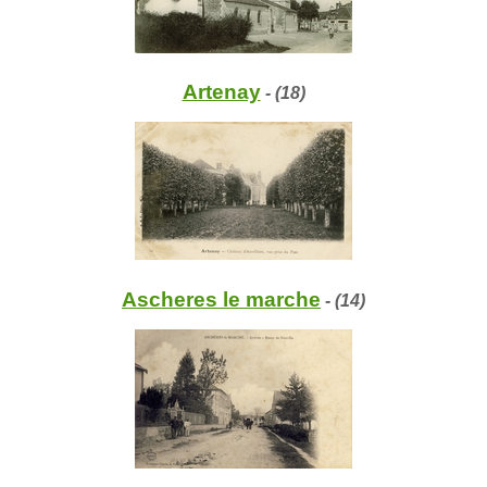
Artenay
- (18)
Ascheres le marche
- (14)