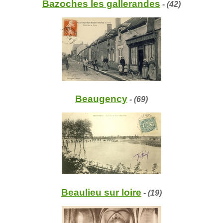
Bazoches les gallerandes
- (42)
Beaugency
- (69)
Beaulieu sur loire
- (19)