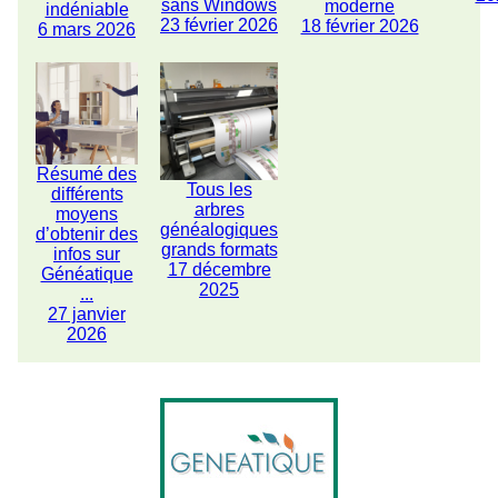
sans Windows
moderne
indéniable
23 février 2026
18 février 2026
6 mars 2026
Résumé des
Tous les
différents
arbres
moyens
généalogiques
d’obtenir des
grands formats
infos sur
17 décembre
Généatique
2025
...
27 janvier
2026