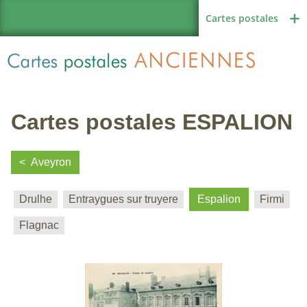
Cartes postales
Cartes postales ESPALION
Région de France
Aveyron
Drulhe
Entraygues sur truyere
Espalion
Firmi
Autres pays
Flagnac
Thèmes