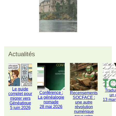
Actualités
Le guide
Tradu
Conférence :
Recensements
complet pour
un 
La généalogie
SOCFACE :
migrer vers
13 mar
nomade
une autre
Généatique
28 mai 2026
révolution
5 juin 2026
numérique