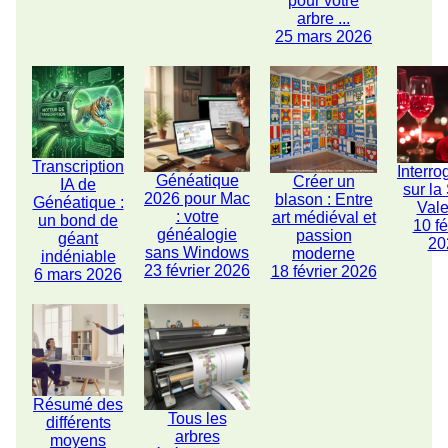
pour votre
arbre ...
25 mars 2026
Transcription
Interro
Généatique
Créer un
IA de
sur la
2026 pour Mac
blason : Entre
Généatique :
Vale
: votre
art médiéval et
un bond de
10 fé
généalogie
passion
géant
20
sans Windows
moderne
indéniable
23 février 2026
18 février 2026
6 mars 2026
Résumé des
Tous les
différents
arbres
moyens