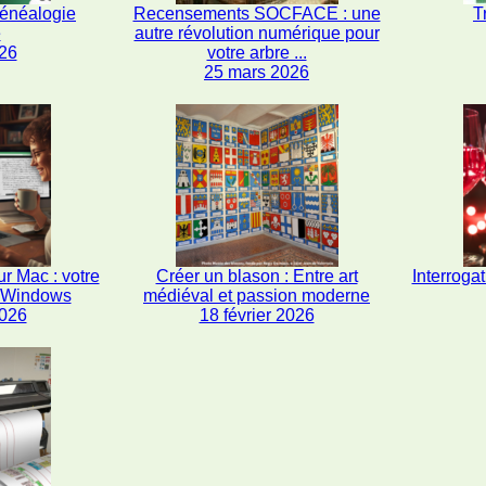
généalogie
Recensements SOCFACE : une
T
e
autre révolution numérique pour
26
votre arbre ...
25 mars 2026
r Mac : votre
Créer un blason : Entre art
Interrogat
s Windows
médiéval et passion moderne
2026
18 février 2026