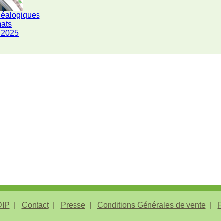
néalogiques
mats
 2025
IP
Contact
Presse
Conditions Générales de vente
P