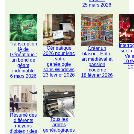
25 mars 2026
Transcription
Interro
Généatique
Créer un
IA de
sur la
2026 pour Mac
blason : Entre
Généatique :
Vale
: votre
art médiéval et
un bond de
10 fé
généalogie
passion
géant
20
sans Windows
moderne
indéniable
23 février 2026
18 février 2026
6 mars 2026
Résumé des
Tous les
différents
arbres
moyens
généalogiques
d’obtenir des