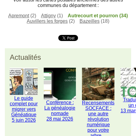
communes du département :
Apremont
(2)
Attigny
(1)
Autrecourt et pourron
(34)
Auvillers les forges
(2)
Bazeilles
(18)
Actualités
Le guide
Tradu
Conférence :
Recensements
complet pour
un 
La généalogie
SOCFACE :
migrer vers
13 mar
nomade
une autre
Généatique
28 mai 2026
révolution
5 juin 2026
numérique
pour votre
arbre ...