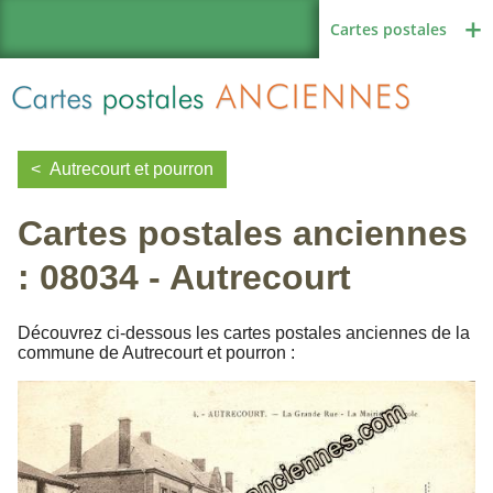
Cartes postales
Autrecourt et pourron
Cartes postales anciennes
Région de France
: 08034 - Autrecourt
Autres pays
Découvrez ci-dessous les cartes postales anciennes de la
commune de Autrecourt et pourron :
Thèmes